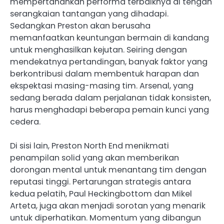
mempertahankan performa terbaiknya di tengah
serangkaian tantangan yang dihadapi.
Sedangkan Preston akan berusaha
memanfaatkan keuntungan bermain di kandang
untuk menghasilkan kejutan. Seiring dengan
mendekatnya pertandingan, banyak faktor yang
berkontribusi dalam membentuk harapan dan
ekspektasi masing-masing tim. Arsenal, yang
sedang berada dalam perjalanan tidak konsisten,
harus menghadapi beberapa pemain kunci yang
cedera.
Di sisi lain, Preston North End menikmati
penampilan solid yang akan memberikan
dorongan mental untuk menantang tim dengan
reputasi tinggi. Pertarungan strategis antara
kedua pelatih, Paul Heckingbottom dan Mikel
Arteta, juga akan menjadi sorotan yang menarik
untuk diperhatikan. Momentum yang dibangun