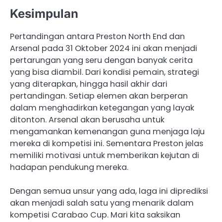
Kesimpulan
Pertandingan antara Preston North End dan
Arsenal pada 31 Oktober 2024 ini akan menjadi
pertarungan yang seru dengan banyak cerita
yang bisa diambil. Dari kondisi pemain, strategi
yang diterapkan, hingga hasil akhir dari
pertandingan. Setiap elemen akan berperan
dalam menghadirkan ketegangan yang layak
ditonton. Arsenal akan berusaha untuk
mengamankan kemenangan guna menjaga laju
mereka di kompetisi ini. Sementara Preston jelas
memiliki motivasi untuk memberikan kejutan di
hadapan pendukung mereka.
Dengan semua unsur yang ada, laga ini diprediksi
akan menjadi salah satu yang menarik dalam
kompetisi Carabao Cup. Mari kita saksikan