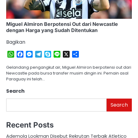
Miguel Almiron Berpotensi Out dari Newcastle
dengan Harga yang Sudah Ditentukan
Bagikan
WhatsApp
Facebook
Messenger
Telegram
Skype
Line
X
Share
Gelandang pengangkut air, Miguel Almiron berpotensi out dari
Newcastle pada bursa transfer musim dingin ini. Pemain asal
Paraguay ini telah…
Search
Search
Recent Posts
Ademola Lookman Disebut Rekrutan Terbaik Atletico