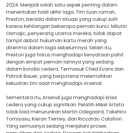
2024. Menjadi salah satu aspek penting dalam
menentukan hasil akhir laga.​ Tim tuan rumah,
Preston, berada dalam situasi yang cukup sulit
karena kehilangan beberapa pemain kunci. Milutin
Osmajic, penyerang utama mereka, tidak dapat
tampil akibat hukuman kartu merah yang
diterima dalam laga sebelumnya. Selain itu,
Preston juga harus menghadapi kenyataan pahit
dengan empat pemain lainnya yang sedang
dalam kondisi cedera. Termasuk Ched Evans dan
Patrick Bauer, yang berpotensi melemahkan
kekuatan tim saat menghadapi Arsenal.
Sementara itu, Arsenal juga menghadapi krisis
cedera yang cukup signifikan. Pelatih Mikel Arteta
tidak bisa menurunkan Martin Odegaard, Takehiro
Tomiyasu, Kieran Tierney, dan Riccardo Calafiori.
Yang semuanya sedang menjalani proses