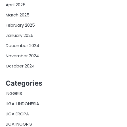
April 2025
March 2025
February 2025
January 2025
December 2024
November 2024
October 2024
Categories
INGGRIS
LIGA 1 INDONESIA
LIGA EROPA
LIGA INGGRIS