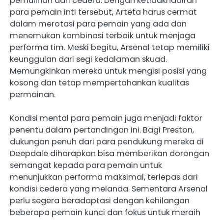
pemulihan dari cedera. Dengan ketidakhadiran
para pemain inti tersebut, Arteta harus cermat
dalam merotasi para pemain yang ada dan
menemukan kombinasi terbaik untuk menjaga
performa tim. Meski begitu, Arsenal tetap memiliki
keunggulan dari segi kedalaman skuad.
Memungkinkan mereka untuk mengisi posisi yang
kosong dan tetap mempertahankan kualitas
permainan.
Kondisi mental para pemain juga menjadi faktor
penentu dalam pertandingan ini. Bagi Preston,
dukungan penuh dari para pendukung mereka di
Deepdale diharapkan bisa memberikan dorongan
semangat kepada para pemain untuk
menunjukkan performa maksimal, terlepas dari
kondisi cedera yang melanda. Sementara Arsenal
perlu segera beradaptasi dengan kehilangan
beberapa pemain kunci dan fokus untuk meraih