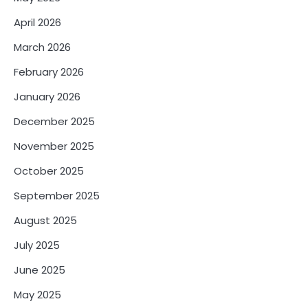
April 2026
March 2026
February 2026
January 2026
December 2025
November 2025
October 2025
September 2025
August 2025
July 2025
June 2025
May 2025