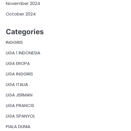
November 2024
October 2024
Categories
INGGRIS
LIGA 1 INDONESIA
LIGA EROPA
LIGA INGGRIS
LIGA ITALIA
LIGA JERMAN
LIGA PRANCIS
LIGA SPANYOL
PIALA DUNIA