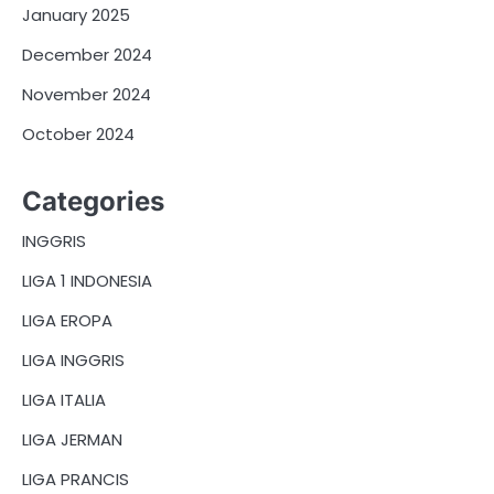
January 2025
December 2024
November 2024
October 2024
Categories
INGGRIS
LIGA 1 INDONESIA
LIGA EROPA
LIGA INGGRIS
LIGA ITALIA
LIGA JERMAN
LIGA PRANCIS