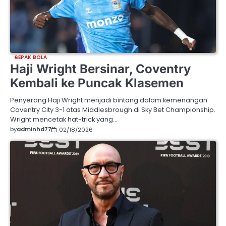
SEPAK BOLA
Haji Wright Bersinar, Coventry
Kembali ke Puncak Klasemen
Penyerang Haji Wright menjadi bintang dalam kemenangan
Coventry City 3-1 atas Middlesbrough di Sky Bet Championship.
Wright mencetak hat-trick yang…
by
adminhd77
02/18/2026