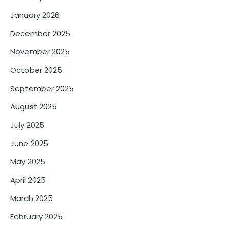
January 2026
December 2025
November 2025
October 2025
September 2025
August 2025
July 2025
June 2025
May 2025
April 2025
March 2025
February 2025