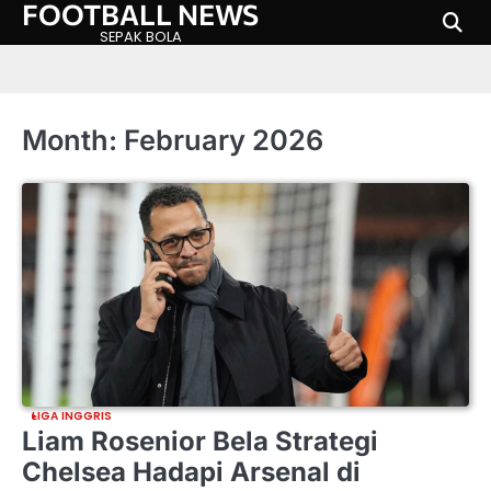
FOOTBALL NEWS
Skip
to
SEPAK BOLA
content
Month:
February 2026
LIGA INGGRIS
Liam Rosenior Bela Strategi
Chelsea Hadapi Arsenal di