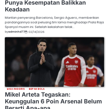
Punya Kesempatan Balikkan
Keadaan
Mantan penyerang Barcelona, Sergio Aguero, memberikan
pandangannya soal peluang tim lama menghadapi Piala Raja
Spanyol musim ini. Setelah kekalahan telak…
by
adminhd77
02/14/2026
LIGA INGGRIS
SEPAK BOLA
Mikel Arteta Tegaskan:
Keunggulan 6 Poin Arsenal Belum
Berarti Apa-apa