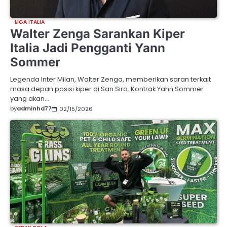
LIGA ITALIA
Walter Zenga Sarankan Kiper
Italia Jadi Pengganti Yann
Sommer
Legenda Inter Milan, Walter Zenga, memberikan saran terkait
masa depan posisi kiper di San Siro. Kontrak Yann Sommer
yang akan…
by
adminhd77
02/15/2026