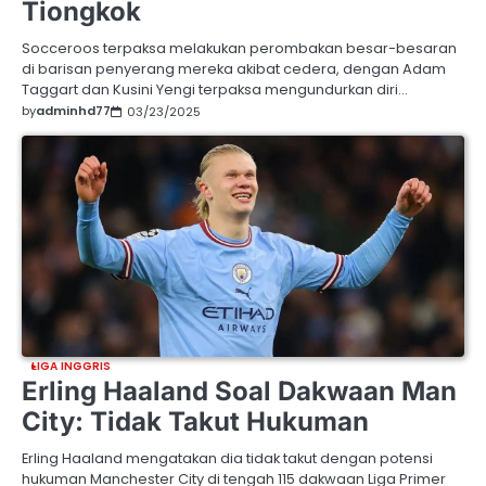
Tiongkok
Socceroos terpaksa melakukan perombakan besar-besaran
di barisan penyerang mereka akibat cedera, dengan Adam
Taggart dan Kusini Yengi terpaksa mengundurkan diri…
by
adminhd77
03/23/2025
LIGA INGGRIS
Erling Haaland Soal Dakwaan Man
City: Tidak Takut Hukuman
Erling Haaland mengatakan dia tidak takut dengan potensi
hukuman Manchester City di tengah 115 dakwaan Liga Primer