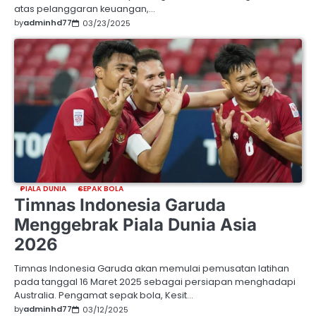
atas pelanggaran keuangan,…
by
adminhd77
03/23/2025
PIALA DUNIA
SEPAK BOLA
Timnas Indonesia Garuda
Menggebrak Piala Dunia Asia
2026
Timnas Indonesia Garuda akan memulai pemusatan latihan
pada tanggal 16 Maret 2025 sebagai persiapan menghadapi
Australia. Pengamat sepak bola, Kesit…
by
adminhd77
03/12/2025