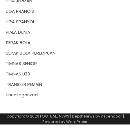
LIGA JERMAN
LIGA PRANCIS
LIGA SPANYOL
PIALA DUNIA
SEPAK BOLA
SEPAK BOLA PEREMPUAN
TIMNAS SENIOR
TIMNAS U23
TRANSFER PEMAIN
Uncategorized
Copyright © 2026
FOOTBALL NEWS
| Depth News by
Ascendoor
|
Powered by
WordPress
.