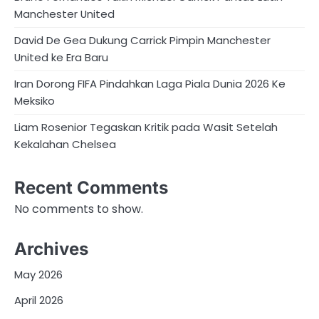
Manchester United
David De Gea Dukung Carrick Pimpin Manchester
United ke Era Baru
Iran Dorong FIFA Pindahkan Laga Piala Dunia 2026 Ke
Meksiko
Liam Rosenior Tegaskan Kritik pada Wasit Setelah
Kekalahan Chelsea
Recent Comments
No comments to show.
Archives
May 2026
April 2026