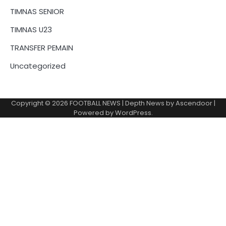
TIMNAS SENIOR
TIMNAS U23
TRANSFER PEMAIN
Uncategorized
Copyright © 2026
FOOTBALL NEWS
| Depth News by
Ascendoor
|
Powered by
WordPress
.