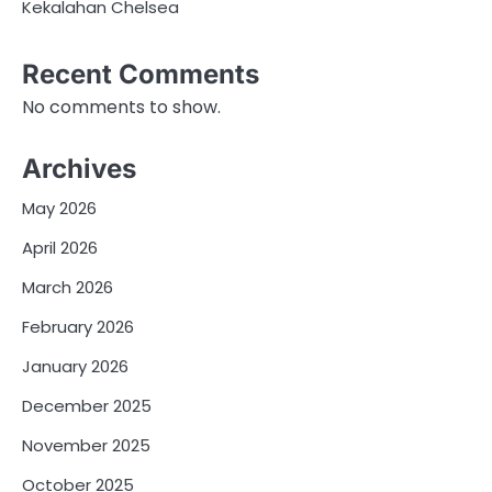
Kekalahan Chelsea
Recent Comments
No comments to show.
Archives
May 2026
April 2026
March 2026
February 2026
January 2026
December 2025
November 2025
October 2025