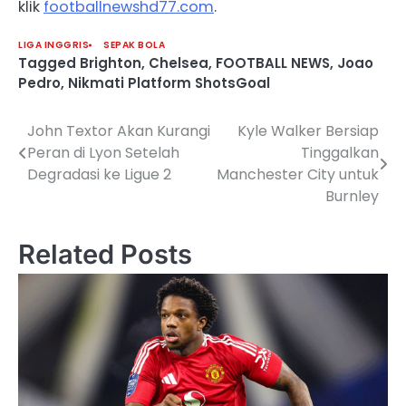
klik
footballnewshd77.com
.
LIGA INGGRIS
SEPAK BOLA
Tagged
Brighton
,
Chelsea
,
FOOTBALL NEWS
,
Joao
Pedro
,
Nikmati Platform ShotsGoal
John Textor Akan Kurangi
Kyle Walker Bersiap
Post
Peran di Lyon Setelah
Tinggalkan
navigation
Degradasi ke Ligue 2
Manchester City untuk
Burnley
Related Posts