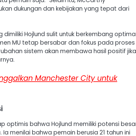
satu pemain saja.” Selain itu, McCarthy
n dukungan dan kebijakan yang tepat dari
dimiliki Hojlund sulit untuk berkembang optimal
men MU tetap bersabar dan fokus pada proses
erubahan sistem akan membawa hasil positif jik
arnya.
inggalkan Manchester City untuk
i
 optimis bahwa Hojlund memiliki potensi besa
. Ia menilai bahwa pemain berusia 21 tahun ini