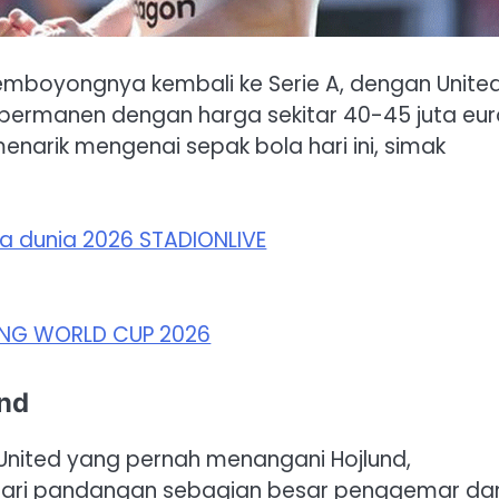
memboyongnya kembali ke Serie A, dengan Unite
permanen dengan harga sekitar 40-45 juta eur
narik mengenai sepak bola hari ini, simak
und
United yang pernah menangani Hojlund,
ari pandangan sebagian besar penggemar da