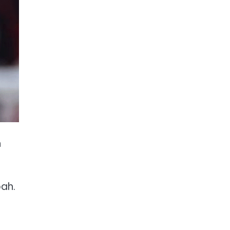
h
bah.