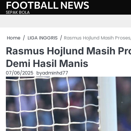
FOOTBALL NEWS
Skip
to
SEPAK BOLA
content
Home
LIGA INGGRIS
Rasmus Hojlund Masih Proses
Rasmus Hojlund Masih Pr
Demi Hasil Manis
07/06/2025
by
adminhd77