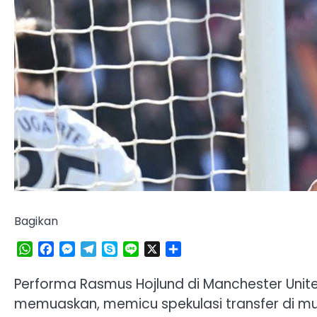
Bagikan
WhatsApp
Facebook
Messenger
Telegram
Skype
Line
X
Share
Performa Rasmus Hojlund di Manchester Unite
memuaskan, memicu spekulasi transfer di m