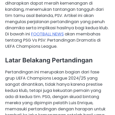
diharapkan dapat meraih kemenangan di
kandang, menemukan tantangan tangguh dari
tim tamu asal Belanda, PSV. Artikel ini akan
mengulas perjalanan pertandingan yang penuh
dinamika serta implikasi hasilnya bagi kedua klub.
Di bawah ini
FOOTBALL NEWS
akan membahas
tentang PSG Vs PSV: Pertandingan Dramatis di
UEFA Champions League.
Latar Belakang Pertandingan
Pertandingan ini merupakan bagian dari fase
grup UEFA Champions League 2024/25 yang
sangat dinantikan, tidak hanya karena prestise
kedua klub, tetapi juga kekuatan pemain yang
ada di kedua tim. PSG, dengan skuad bintang
mereka yang dipimpin pelatih Luis Enrique,
memasuki pertandingan dengan harapan untuk