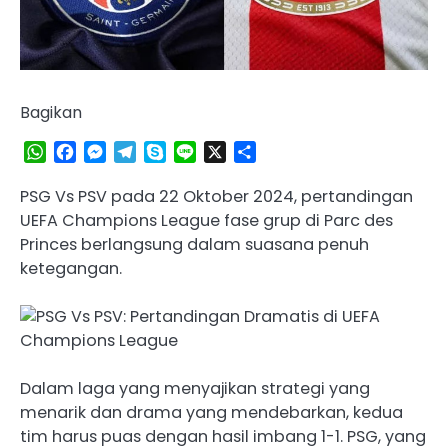
Bagikan
WhatsApp
Facebook
Messenger
Telegram
Skype
Line
X
Share
PSG Vs PSV pada 22 Oktober 2024, pertandingan
UEFA Champions League fase grup di Parc des
Princes berlangsung dalam suasana penuh
ketegangan.
Dalam laga yang menyajikan strategi yang
menarik dan drama yang mendebarkan, kedua
tim harus puas dengan hasil imbang 1-1. PSG, yang