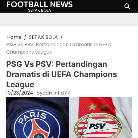
FOOTBALL NEWS
Skip
to
SEPAK BOLA
content
Home
SEPAK BOLA
PSG Vs PSV: Pertandingan Dramatis di UEFA
Champions League
PSG Vs PSV: Pertandingan
Dramatis di UEFA Champions
League
10/23/2024
by
adminhd77