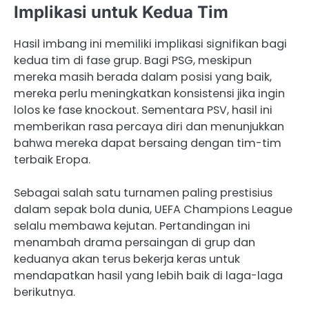
Implikasi untuk Kedua Tim
Hasil imbang ini memiliki implikasi signifikan bagi
kedua tim di fase grup. Bagi PSG, meskipun
mereka masih berada dalam posisi yang baik,
mereka perlu meningkatkan konsistensi jika ingin
lolos ke fase knockout. Sementara PSV, hasil ini
memberikan rasa percaya diri dan menunjukkan
bahwa mereka dapat bersaing dengan tim-tim
terbaik Eropa.
Sebagai salah satu turnamen paling prestisius
dalam sepak bola dunia, UEFA Champions League
selalu membawa kejutan. Pertandingan ini
menambah drama persaingan di grup dan
keduanya akan terus bekerja keras untuk
mendapatkan hasil yang lebih baik di laga-laga
berikutnya.