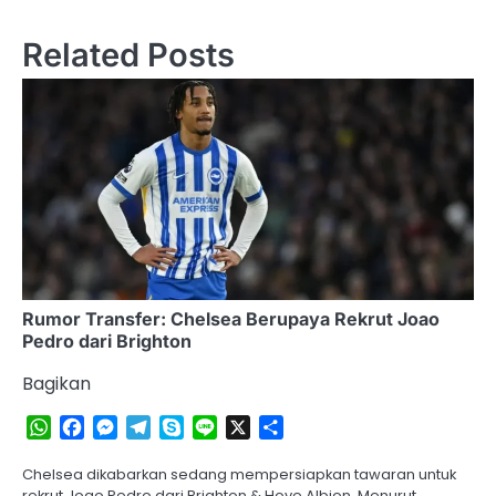
Related Posts
Rumor Transfer: Chelsea Berupaya Rekrut Joao
Pedro dari Brighton
Bagikan
WhatsApp
Facebook
Messenger
Telegram
Skype
Line
X
Share
Chelsea dikabarkan sedang mempersiapkan tawaran untuk
rekrut Joao Pedro dari Brighton & Hove Albion. Menurut