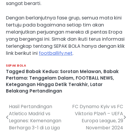
sangat berarti.
Dengan berlanjutnya fase grup, semua mata kini
tertuju pada bagaimana setiap tim akan
melanjutkan perjuangan mereka di pentas Eropa
yang bergengsi ini. Simak dan ikuti terus informasi
terlengkap tentang SEPAK BOLA hanya dengan klik
link berikut ini
footballify.net
.
SEPAK BOLA
Tagged
Babak Kedua: Sorotan Melawan
,
Babak
Pertama: Tenggelam Dalam
,
FOOTBALL NEWS
,
Ketegangan Hingga Detik Terakhir
,
Latar
Belakang Pertandingan
Hasil Pertandingan
FC Dynamo Kyiv vs FC
Post
Atletico Madrid vs
Viktoria Plzeň – UEFA
navigation
Leganes: Kemenangan
Europa League, 29
Berharga 3-1 di La Liga
November 2024