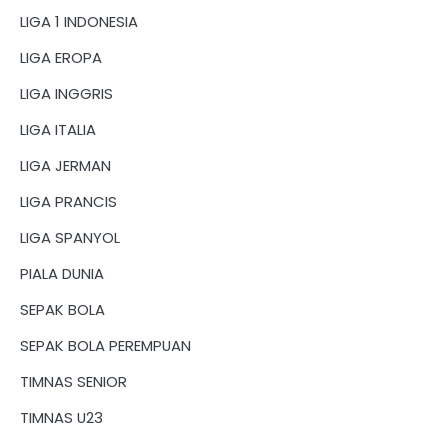
LIGA 1 INDONESIA
LIGA EROPA
LIGA INGGRIS
LIGA ITALIA
LIGA JERMAN
LIGA PRANCIS
LIGA SPANYOL
PIALA DUNIA
SEPAK BOLA
SEPAK BOLA PEREMPUAN
TIMNAS SENIOR
TIMNAS U23