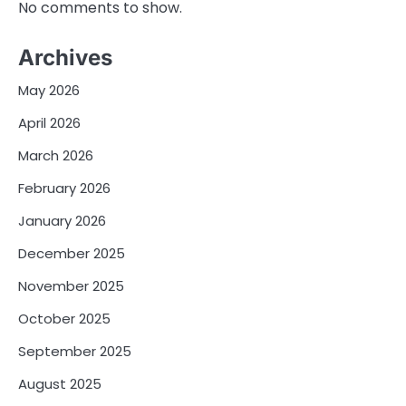
No comments to show.
Archives
May 2026
April 2026
March 2026
February 2026
January 2026
December 2025
November 2025
October 2025
September 2025
August 2025