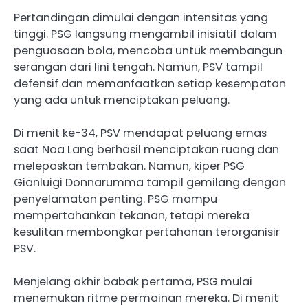
Pertandingan dimulai dengan intensitas yang
tinggi. PSG langsung mengambil inisiatif dalam
penguasaan bola, mencoba untuk membangun
serangan dari lini tengah. Namun, PSV tampil
defensif dan memanfaatkan setiap kesempatan
yang ada untuk menciptakan peluang.
Di menit ke-34, PSV mendapat peluang emas
saat Noa Lang berhasil menciptakan ruang dan
melepaskan tembakan. Namun, kiper PSG
Gianluigi Donnarumma tampil gemilang dengan
penyelamatan penting. PSG mampu
mempertahankan tekanan, tetapi mereka
kesulitan membongkar pertahanan terorganisir
PSV.
Menjelang akhir babak pertama, PSG mulai
menemukan ritme permainan mereka. Di menit