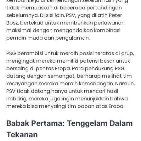
kembali ke jalur kemenangan setelah hasil yang
tidak memuaskan di beberapa pertandingan
sebelumnya. Di sisi lain, PSV, yang dilatih Peter
Bosz, bertekad untuk memberikan perlawanan
maksimal dengan mengandalkan kombinasi
pemain muda dan pengalaman.
PSG berambisi untuk meraih posisi teratas di grup,
mengingat mereka memiliki potensi besar untuk
bersaing di pentas Eropa. Para pendukung PSG
datang dengan semangat, berharap melihat tim
kesayangan mereka meraih kemenangan. Namun,
PSV tidak datang hanya untuk mencari hasil
imbang, mereka juga ingin menunjukkan bahwa
mereka bisa menyaingi tim papan atas Eropa.
Babak Pertama: Tenggelam Dalam
Tekanan