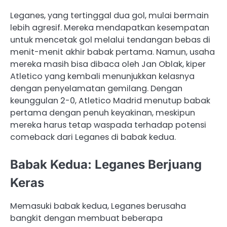
Leganes, yang tertinggal dua gol, mulai bermain
lebih agresif. Mereka mendapatkan kesempatan
untuk mencetak gol melalui tendangan bebas di
menit-menit akhir babak pertama. Namun, usaha
mereka masih bisa dibaca oleh Jan Oblak, kiper
Atletico yang kembali menunjukkan kelasnya
dengan penyelamatan gemilang. Dengan
keunggulan 2-0, Atletico Madrid menutup babak
pertama dengan penuh keyakinan, meskipun
mereka harus tetap waspada terhadap potensi
comeback dari Leganes di babak kedua.
Babak Kedua: Leganes Berjuang
Keras
Memasuki babak kedua, Leganes berusaha
bangkit dengan membuat beberapa