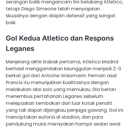
serangan balik mengancam lini belakang Atletico,
tetapi Diego Simeone telah menyiapkan
skuadnya dengan disiplin defensif yang sangat
baik.
Gol Kedua Atletico dan Respons
Leganes
Menjelang akhir babak pertama, Atletico Madrid
berhasil menggandakan keunggulan menjadi 2-0
berkat gol dari Antoine Griezmann. Pemain asal
Prancis itu menunjukkan kualitasnya dengan
melakukan aksi solo yang memukau. Dia berlari
menembus pertahanan Leganes sebelum
melepaskan tembakan dari luar kotak penalti
yang tak dapat dijangkau penjaga gawang. Gol ini
menciptakan euforia di stadion, dan para
pendukung mulai merayakan hampir sedari awal.