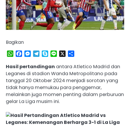
Bagikan
WhatsApp
Facebook
Messenger
Telegram
Skype
Line
X
Share
Hasil pertandingan
antara Atletico Madrid dan
Leganes di stadion Wanda Metropolitano pada
tanggal 20 Oktober 2024 menjadi sorotan yang
tidak hanya memukau para penggemar,
melainkan juga momen penting dalam perburuan
gelar La Liga musim ini.