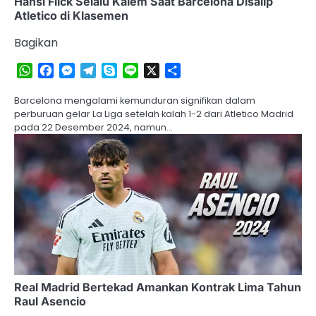
Hansi Flick Selalu Kalem Saat Barcelona Disalip
Atletico di Klasemen
Bagikan
WhatsApp
Facebook
Messenger
Telegram
Skype
Line
X
Share
Barcelona mengalami kemunduran signifikan dalam
perburuan gelar La Liga setelah kalah 1-2 dari Atletico Madrid
pada 22 Desember 2024, namun…
Real Madrid Bertekad Amankan Kontrak Lima Tahun
Raul Asencio