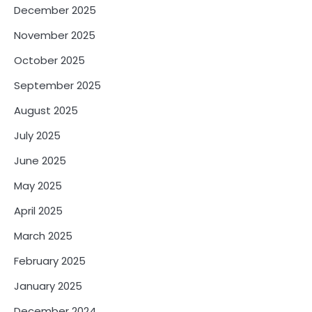
December 2025
November 2025
October 2025
September 2025
August 2025
July 2025
June 2025
May 2025
April 2025
March 2025
February 2025
January 2025
December 2024