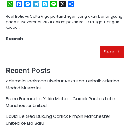
WhatsApp
Facebook
Messenger
Telegram
Skype
Line
X
Share
Real Betis vs Celta Vigo pertandingan yang akan berlangsung
pada 10 November 2024 dalam pekan ke-13 La Liga. Dengan
kedua…
Search
Search
Recent Posts
Ademola Lookman Disebut Rekrutan Terbaik Atletico
Madrid Musim Ini
Bruno Fernandes Yakin Michael Carrick Pantas Latih
Manchester United
David De Gea Dukung Carrick Pimpin Manchester
United ke Era Baru