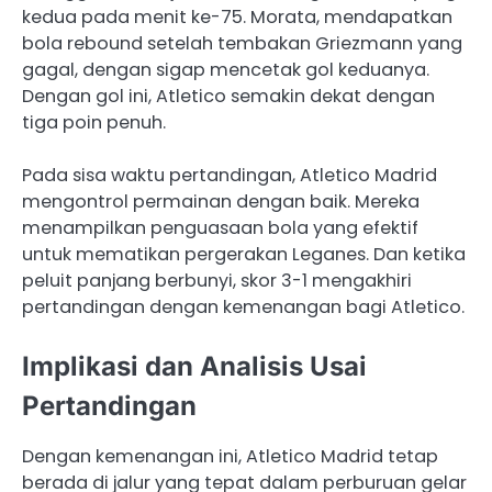
kedua pada menit ke-75. Morata, mendapatkan
bola rebound setelah tembakan Griezmann yang
gagal, dengan sigap mencetak gol keduanya.
Dengan gol ini, Atletico semakin dekat dengan
tiga poin penuh.
Pada sisa waktu pertandingan, Atletico Madrid
mengontrol permainan dengan baik. Mereka
menampilkan penguasaan bola yang efektif
untuk mematikan pergerakan Leganes. Dan ketika
peluit panjang berbunyi, skor 3-1 mengakhiri
pertandingan dengan kemenangan bagi Atletico.
Implikasi dan Analisis Usai
Pertandingan
Dengan kemenangan ini, Atletico Madrid tetap
berada di jalur yang tepat dalam perburuan gelar