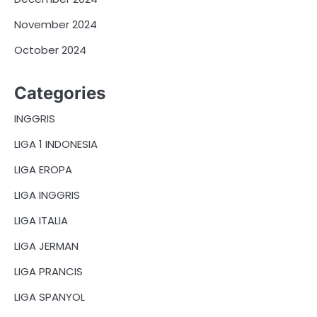
November 2024
October 2024
Categories
INGGRIS
LIGA 1 INDONESIA
LIGA EROPA
LIGA INGGRIS
LIGA ITALIA
LIGA JERMAN
LIGA PRANCIS
LIGA SPANYOL