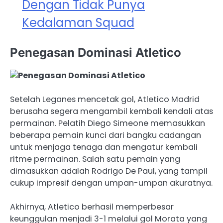
Dengan Tidak Punya
Kedalaman Squad
Penegasan Dominasi Atletico
Setelah Leganes mencetak gol, Atletico Madrid
berusaha segera mengambil kembali kendali atas
permainan. Pelatih Diego Simeone memasukkan
beberapa pemain kunci dari bangku cadangan
untuk menjaga tenaga dan mengatur kembali
ritme permainan. Salah satu pemain yang
dimasukkan adalah Rodrigo De Paul, yang tampil
cukup impresif dengan umpan-umpan akuratnya.
Akhirnya, Atletico berhasil memperbesar
keunggulan menjadi 3-1 melalui gol Morata yang