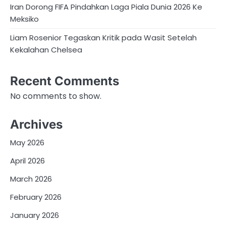
Iran Dorong FIFA Pindahkan Laga Piala Dunia 2026 Ke
Meksiko
Liam Rosenior Tegaskan Kritik pada Wasit Setelah
Kekalahan Chelsea
Recent Comments
No comments to show.
Archives
May 2026
April 2026
March 2026
February 2026
January 2026