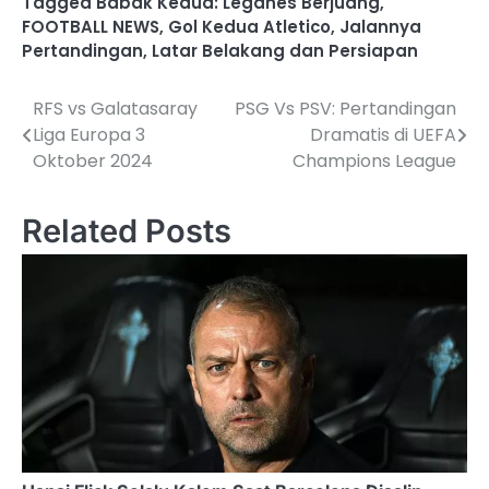
Tagged
Babak Kedua: Leganes Berjuang
,
FOOTBALL NEWS
,
Gol Kedua Atletico
,
Jalannya
Pertandingan
,
Latar Belakang dan Persiapan
RFS vs Galatasaray
PSG Vs PSV: Pertandingan
Post
Liga Europa 3
Dramatis di UEFA
navigation
Oktober 2024
Champions League
Related Posts