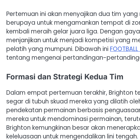
Pertemuan ini akan menyajikan dua tim yang 
berupaya untuk mengamankan tempat di zona
kembali meraih gelar juara liga. Dengan gay
menjanjikan untuk menjadi kompetisi yang me
pelatih yang mumpuni. Dibawah ini
FOOTBALL
tentang mengenai pertandingan-pertandingan
Formasi dan Strategi Kedua Tim
Dalam empat pertemuan terakhir, Brighton te
segar di tubuh skuad mereka yang dilatih oleh
pendekatan permainan berbasis penguasaan 
mereka untuk mendominasi permainan, teru
Brighton kemungkinan besar akan menerapk
keleluasaan untuk mengendalikan lini tengah.