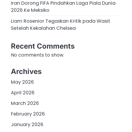
Iran Dorong FIFA Pindahkan Laga Piala Dunia
2026 Ke Meksiko
Liam Rosenior Tegaskan Kritik pada Wasit
Setelah Kekalahan Chelsea
Recent Comments
No comments to show.
Archives
May 2026
April 2026
March 2026
February 2026
January 2026