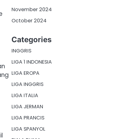
November 2024
e
October 2024
Categories
INGGRIS
LIGA 1 INDONESIA
an
LIGA EROPA
ang
LIGA INGGRIS
LIGA ITALIA
LIGA JERMAN
LIGA PRANCIS
LIGA SPANYOL
l