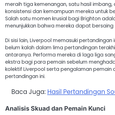
meraih tiga kemenangan, satu hasil imbang, 
konsistensi dan kemampuan mereka untuk ber
Salah satu momen krusial bagi Brighton ada
menunjukkan bahwa mereka dapat bersaing 
Di sisi lain, Liverpool memasuki pertanding
belum kalah dalam lima pertandingan terakh
antaranya. Performa mereka di laga liga san
ekstra bagi para pemain sebelum menghada
kolektif Liverpool serta pengalaman pemain d
pertandingan ini.
Baca Juga:
Hasil Pertandingan So
Analisis Skuad dan Pemain Kunci