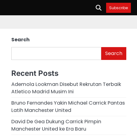
Subscribe
Search
Search
Recent Posts
Ademola Lookman Disebut Rekrutan Terbaik
Atletico Madrid Musim Ini
Bruno Fernandes Yakin Michael Carrick Pantas
Latih Manchester United
David De Gea Dukung Carrick Pimpin
Manchester United ke Era Baru