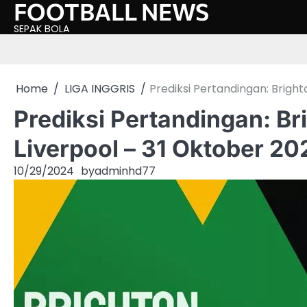
FOOTBALL NEWS
Skip
to
SEPAK BOLA
content
Home
LIGA INGGRIS
Prediksi Pertandingan: Bright
Prediksi Pertandingan: Br
Liverpool – 31 Oktober 20
10/29/2024
by
adminhd77