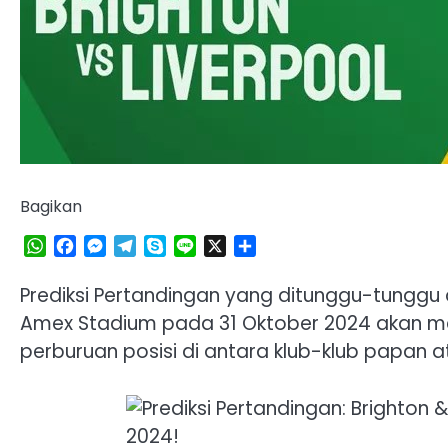
Bagikan
WhatsApp
Facebook
Messenger
Telegram
Skype
Line
X
Share
Prediksi Pertandingan yang ditunggu-tunggu a
Amex Stadium pada 31 Oktober 2024 akan m
perburuan posisi di antara klub-klub papan at