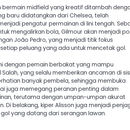
 bermain midfield yang kreatif ditambah deng
 yang baru didatangkan dari Chelsea, telah
njadi pengatur permainan di lini tengah. Seb
tuk mengalirkan bola, Gilmour akan menjadi po
ngan João Pedro, yang menjadi titik fokus
etiap peluang yang ada untuk mencetak gol.
penuhi dengan pemain berbakat yang mampu
 Salah, yang selalu memberikan ancaman di sis
perhatian banyak pembela, sehingga membuka
szlai juga memegang peranan penting dalam
nan, terutama dengan umpan-umpan akurat
Di belakang, kiper Alisson juga menjadi penja
gol yang datang dari serangan lawan.