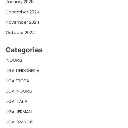
January 2025
December 2024
November 2024
October 2024
Categories
INGGRIS
LIGA 1 INDONESIA
LIGA EROPA
LIGA INGGRIS
LIGA ITALIA
LIGA JERMAN
LIGA PRANCIS