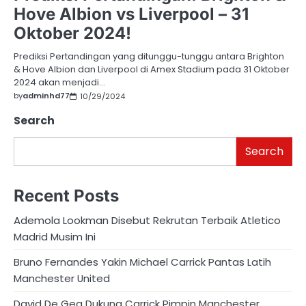
Hove Albion vs Liverpool – 31
Oktober 2024!
Prediksi Pertandingan yang ditunggu-tunggu antara Brighton
& Hove Albion dan Liverpool di Amex Stadium pada 31 Oktober
2024 akan menjadi…
by
adminhd77
10/29/2024
Search
Search
Recent Posts
Ademola Lookman Disebut Rekrutan Terbaik Atletico
Madrid Musim Ini
Bruno Fernandes Yakin Michael Carrick Pantas Latih
Manchester United
David De Gea Dukung Carrick Pimpin Manchester