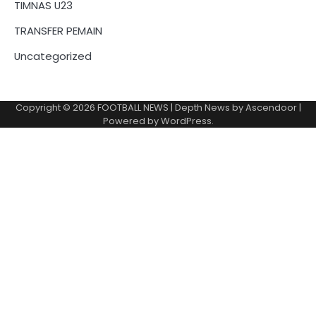
TIMNAS U23
TRANSFER PEMAIN
Uncategorized
Copyright © 2026
FOOTBALL NEWS
| Depth News by
Ascendoor
|
Powered by
WordPress
.