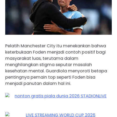
Pelatih Manchester City itu menekankan bahwa
keterbukaan Foden menjadi contoh positif bagi
masyarakat luas, terutama dalam
menghilangkan stigma seputar masalah
kesehatan mental. Guardiola menyoroti betapa
pentingnya pemain top seperti Foden bisa
menjadi panutan dalam hal ini.