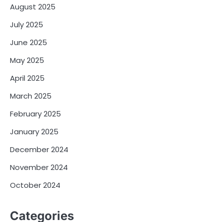
August 2025
July 2025
June 2025
May 2025
April 2025
March 2025
February 2025
January 2025
December 2024
November 2024
October 2024
Categories