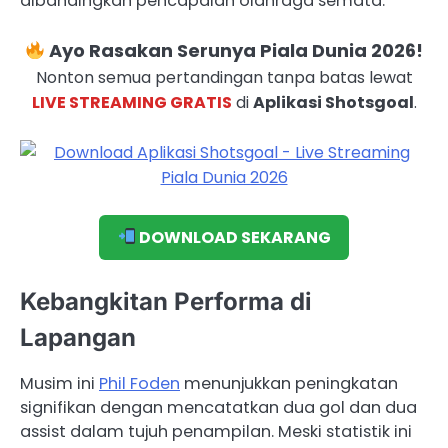
dibandingkan pencapaian olahraga semata.
Ayo Rasakan Serunya Piala Dunia 2026!
Nonton semua pertandingan tanpa batas lewat
LIVE STREAMING GRATIS
di
Aplikasi Shotsgoal
.
DOWNLOAD SEKARANG
Kebangkitan Performa di
Lapangan
Musim ini
Phil Foden
menunjukkan peningkatan
signifikan dengan mencatatkan dua gol dan dua
assist dalam tujuh penampilan. Meski statistik ini