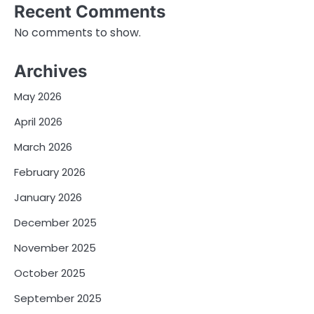
Recent Comments
No comments to show.
Archives
May 2026
April 2026
March 2026
February 2026
January 2026
December 2025
November 2025
October 2025
September 2025