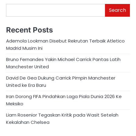
Search
Recent Posts
Ademola Lookman Disebut Rekrutan Terbaik Atletico
Madrid Musim Ini
Bruno Fernandes Yakin Michael Carrick Pantas Latih
Manchester United
David De Gea Dukung Carrick Pimpin Manchester
United ke Era Baru
Iran Dorong FIFA Pindahkan Laga Piala Dunia 2026 Ke
Meksiko
Liam Rosenior Tegaskan Kritik pada Wasit Setelah
Kekalahan Chelsea