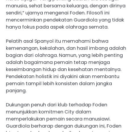
manusia, sehat bersama keluarga, dengan dirinya
sendiri,” ujarnya mengenai Foden. Filosofi ini
mencerminkan pendekatan Guardiola yang tidak
hanya fokus pada aspek olahraga semata.
Pelatih asal Spanyol itu memahami bahwa
kemenangan, kekalahan, dan hasil imbang adalah
bagian dari olahraga. Namun, yang lebih penting
adalah bagaimana pemain tetap menjaga
keseimbangan hidup dan kesehatan mentalnya.
Pendekatan holistik ini diyakini akan membantu
pemain tampil lebih konsisten dalam jangka
panjang.
Dukungan penuh dari klub terhadap Foden
menunjukkan komitmen City dalam
memperlakukan pemain secara manusiawi.
Guardiola berharap dengan dukungan ini, Foden