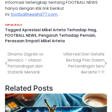
informasi terlengkap tentang FOOTBALL NEWS
hanya dengan klik link berikut
ini
footballnewshd77.com
.
SEPAK BOLA
Tagged
Apresiasi Mikel Arteta Terhadap Hag
,
FOOTBALL NEWS
,
Pengaruh Terhadap Pemain
,
Perasaan Empati Mikel Arteta
Dinamo Zagreb vs
Villarreal Dan Getafe
Post
Monaco – Ulasan
Berbagi Poin Dalam
navigation
Pertandingan dan
Pertandingan Seru
Statistik Menarik
Berakhir 1-1!​
Related Posts