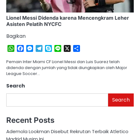
Lionel Messi Didenda karena Mencengkram Leher
Asisten Pelatih NYCFC
Bagikan
WhatsApp
Facebook
Messenger
Telegram
Skype
Line
X
Share
Pemain Inter Miami CF Lionel Messi dan Luis Suarez telah
didenda dengan jumlah yang tidak diungkapkan oleh Major
League Soccer…
Search
Search
Recent Posts
Ademola Lookman Disebut Rekrutan Terbaik Atletico
Madrid Musim Ini