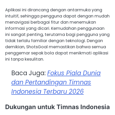
Aplikasi ini dirancang dengan antarmuka yang
intuitif, sehingga pengguna dapat dengan mudah
menavigasi berbagai fitur dan menemukan
informasi yang dicari. Kemudahan penggunaan
ini sangat penting, terutama bagi pengguna yang
tidak terlalu familiar dengan teknologi. Dengan
demikian, ShotsGoal memastikan bahwa semua
penggemar sepak bola dapat menikmati aplikasi
ini tanpa kesulitan.
Baca Juga:
Fokus Piala Dunia
dan Pertandingan Timnas
Indonesia Terbaru 2026
Dukungan untuk Timnas Indonesia