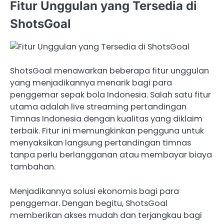
Fitur Unggulan yang Tersedia di
ShotsGoal
ShotsGoal menawarkan beberapa fitur unggulan
yang menjadikannya menarik bagi para
penggemar sepak bola Indonesia. Salah satu fitur
utama adalah live streaming pertandingan
Timnas Indonesia dengan kualitas yang diklaim
terbaik. Fitur ini memungkinkan pengguna untuk
menyaksikan langsung pertandingan timnas
tanpa perlu berlangganan atau membayar biaya
tambahan.
Menjadikannya solusi ekonomis bagi para
penggemar. Dengan begitu, ShotsGoal
memberikan akses mudah dan terjangkau bagi