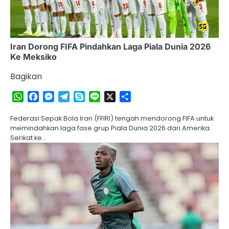
Iran Dorong FIFA Pindahkan Laga Piala Dunia 2026
Ke Meksiko
Bagikan
WhatsApp
Facebook
Messenger
Telegram
Skype
Line
X
Share
Federasi Sepak Bola Iran (FFIRI) tengah mendorong FIFA untuk
memindahkan laga fase grup Piala Dunia 2026 dari Amerika
Serikat ke…