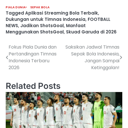
PIALA DUNIA
SEPAK BOLA
Tagged
Aplikasi Streaming Bola Terbaik
,
Dukungan untuk Timnas Indonesia
,
FOOTBALL
NEWS
,
Jadikan ShotsGoal
,
Manfaat
Menggunakan ShotsGoal
,
Skuad Garuda di 2026
Fokus Piala Dunia dan
Saksikan Jadwal Timnas
Post
Pertandingan Timnas
Sepak Bola Indonesia,
navigation
Indonesia Terbaru
Jangan Sampai
2026
Ketinggalan!
Related Posts