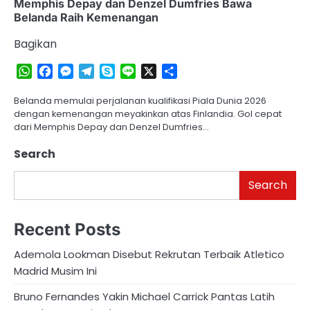
Memphis Depay dan Denzel Dumfries Bawa
Belanda Raih Kemenangan
Bagikan
WhatsApp
Facebook
Messenger
Telegram
Skype
Line
X
Share
Belanda memulai perjalanan kualifikasi Piala Dunia 2026
dengan kemenangan meyakinkan atas Finlandia. Gol cepat
dari Memphis Depay dan Denzel Dumfries…
Search
Search
Recent Posts
Ademola Lookman Disebut Rekrutan Terbaik Atletico
Madrid Musim Ini
Bruno Fernandes Yakin Michael Carrick Pantas Latih