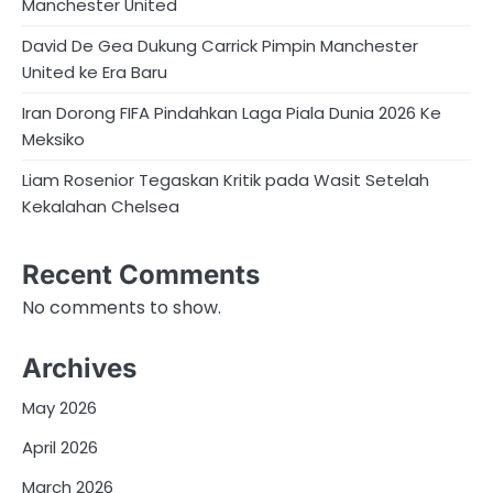
Manchester United
David De Gea Dukung Carrick Pimpin Manchester
United ke Era Baru
Iran Dorong FIFA Pindahkan Laga Piala Dunia 2026 Ke
Meksiko
Liam Rosenior Tegaskan Kritik pada Wasit Setelah
Kekalahan Chelsea
Recent Comments
No comments to show.
Archives
May 2026
April 2026
March 2026