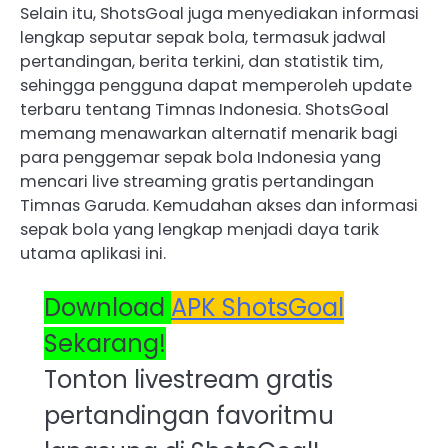
Selain itu, ShotsGoal juga menyediakan informasi
lengkap seputar sepak bola, termasuk jadwal
pertandingan, berita terkini, dan statistik tim,
sehingga pengguna dapat memperoleh update
terbaru tentang Timnas Indonesia. ShotsGoal
memang menawarkan alternatif menarik bagi
para penggemar sepak bola Indonesia yang
mencari live streaming gratis pertandingan
Timnas Garuda. Kemudahan akses dan informasi
sepak bola yang lengkap menjadi daya tarik
utama aplikasi ini.
Download
APK ShotsGoal
Sekarang!
Tonton livestream gratis
pertandingan favoritmu