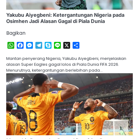
Yakubu Aiyegbeni: Ketergantungan Nigeria pada
Osimhen Jadi Alasan Gagal di Piala Dunia
Bagikan
WhatsApp
Facebook
Messenger
Telegram
Skype
Line
X
Share
Mantan penyerang Nigeria, Yakubu Aiyegbeni, menjelaskan
alasan Super Eagles gagal lolos di Piala Dunia FIFA 2026.
Menurutnya, ketergantungan berlebihan pada…