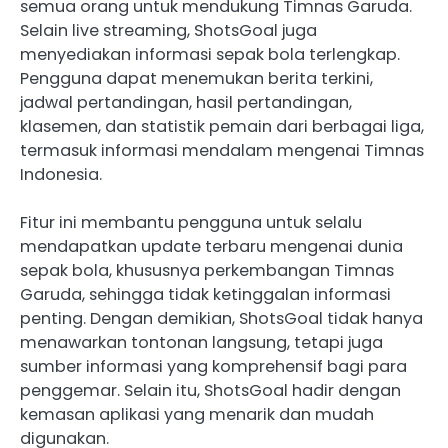
semua orang untuk mendukung Timnas Garuda.
Selain live streaming, ShotsGoal juga
menyediakan informasi sepak bola terlengkap.
Pengguna dapat menemukan berita terkini,
jadwal pertandingan, hasil pertandingan,
klasemen, dan statistik pemain dari berbagai liga,
termasuk informasi mendalam mengenai Timnas
Indonesia.
Fitur ini membantu pengguna untuk selalu
mendapatkan update terbaru mengenai dunia
sepak bola, khususnya perkembangan Timnas
Garuda, sehingga tidak ketinggalan informasi
penting. Dengan demikian, ShotsGoal tidak hanya
menawarkan tontonan langsung, tetapi juga
sumber informasi yang komprehensif bagi para
penggemar. Selain itu, ShotsGoal hadir dengan
kemasan aplikasi yang menarik dan mudah
digunakan.