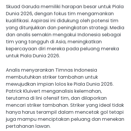
Skuad Garuda memiliki harapan besar untuk Piala
Dunia 2026, dengan fokus tim mengamankan
kualifikasi. Aspirasi ini didukung oleh potensi tim
yang ditunjukkan dan peningkatan strategi. Media
dan analis semakin mengakui Indonesia sebagai
tim yang tangguh di Asia, meningkatkan
kepercayaan diri mereka pada peluang mereka
untuk Piala Dunia 2026.
Analis menyarankan Timnas Indonesia
membutuhkan striker tambahan untuk
mewujudkan impian lolos ke Piala Dunia 2026.
Patrick Kluivert menganalisis kelemahan,
terutama di lini ofensif tim, dan dilaporkan
mencari striker tambahan. Striker yang ideal tidak
hanya harus terampil dalam mencetak gol tetapi
juga mampu menciptakan peluang dan menekan
pertahanan lawan.