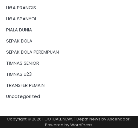
LIGA PRANCIS
LIGA SPANYOL
PIALA DUNIA
SEPAK BOLA
SEPAK BOLA PEREMPUAN
TIMNAS SENIOR
TIMNAS U23
TRANSFER PEMAIN
Uncategorized
Copyright © 2026
FOOTBALL NEWS
| Depth News by
Ascendoor
|
Powered by
WordPress
.