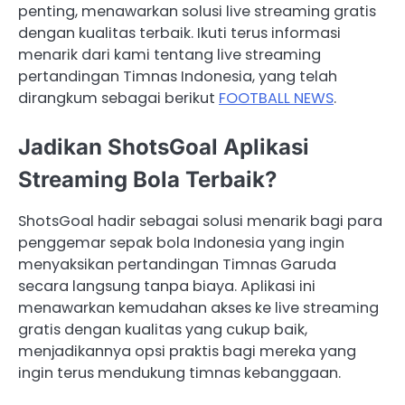
penting, menawarkan solusi live streaming gratis
dengan kualitas terbaik. Ikuti terus informasi
menarik dari kami tentang live streaming
pertandingan Timnas Indonesia, yang telah
dirangkum sebagai berikut
FOOTBALL NEWS
.
Jadikan ShotsGoal Aplikasi
Streaming Bola Terbaik?
ShotsGoal hadir sebagai solusi menarik bagi para
penggemar sepak bola Indonesia yang ingin
menyaksikan pertandingan Timnas Garuda
secara langsung tanpa biaya. Aplikasi ini
menawarkan kemudahan akses ke live streaming
gratis dengan kualitas yang cukup baik,
menjadikannya opsi praktis bagi mereka yang
ingin terus mendukung timnas kebanggaan.