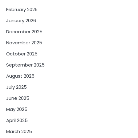
February 2026
January 2026
December 2025
November 2025
October 2025
September 2025
August 2025
July 2025
June 2025
May 2025
April 2025
March 2025