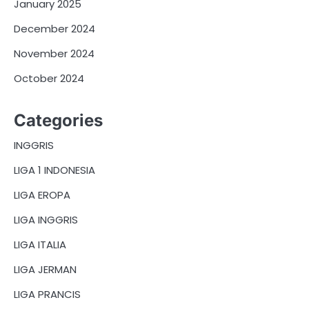
January 2025
December 2024
November 2024
October 2024
Categories
INGGRIS
LIGA 1 INDONESIA
LIGA EROPA
LIGA INGGRIS
LIGA ITALIA
LIGA JERMAN
LIGA PRANCIS