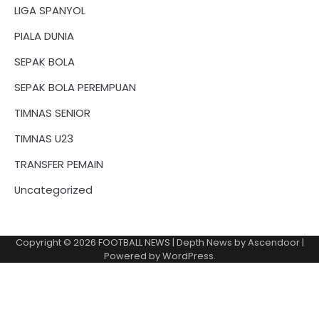
LIGA SPANYOL
PIALA DUNIA
SEPAK BOLA
SEPAK BOLA PEREMPUAN
TIMNAS SENIOR
TIMNAS U23
TRANSFER PEMAIN
Uncategorized
Copyright © 2026
FOOTBALL NEWS
| Depth News by
Ascendoor
|
Powered by
WordPress
.