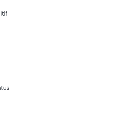
tif
tus.