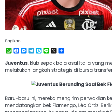
Bagikan
WhatsApp
Facebook
Messenger
Telegram
Skype
Line
X
Share
Juventus
, klub sepak bola asal Italia yang m
melakukan langkah strategis di bursa transfer
Baru-baru ini, mereka mengirim perwakilan k
mendatangkan bek Flamengo, Léo Ortiz. Beriku