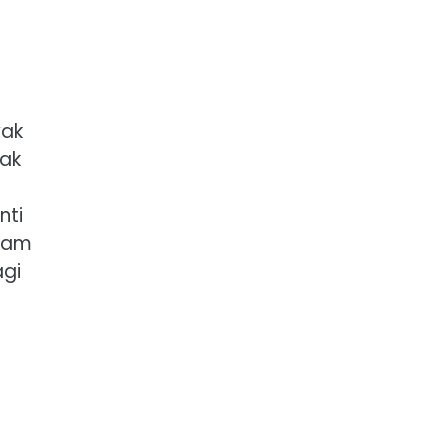
yak
sak
nti
alam
agi