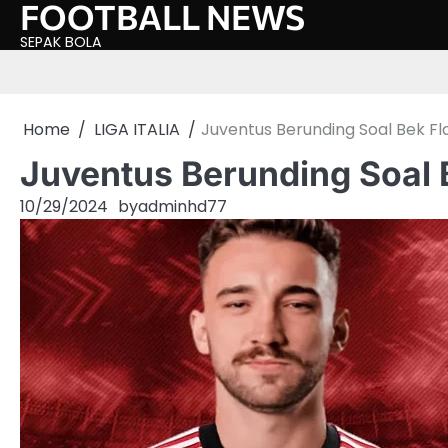
FOOTBALL NEWS
Skip
to
SEPAK BOLA
content
Home
LIGA ITALIA
Juventus Berunding Soal Bek F
Juventus Berunding Soal 
10/29/2024
by
adminhd77