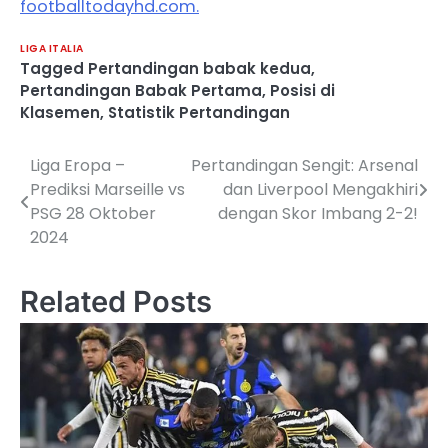
footballtodayhd.com.
LIGA ITALIA
Tagged
Pertandingan babak kedua
,
Pertandingan Babak Pertama
,
Posisi di
Klasemen
,
Statistik Pertandingan
Liga Eropa –
Pertandingan Sengit: Arsenal
Post
Prediksi Marseille vs
dan Liverpool Mengakhiri
navigation
PSG 28 Oktober
dengan Skor Imbang 2-2!
2024
Related Posts