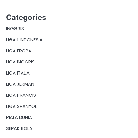
Categories
INGGRIS
LIGA 1 INDONESIA
LIGA EROPA
LIGA INGGRIS
LIGA ITALIA
LIGA JERMAN
LIGA PRANCIS
LIGA SPANYOL
PIALA DUNIA
SEPAK BOLA