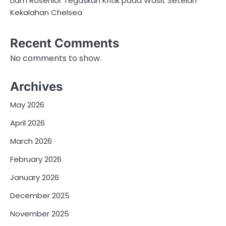
Liam Rosenior Tegaskan Kritik pada Wasit Setelah
Kekalahan Chelsea
Recent Comments
No comments to show.
Archives
May 2026
April 2026
March 2026
February 2026
January 2026
December 2025
November 2025