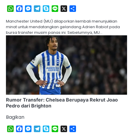
WhatsApp
Facebook
Messenger
Telegram
Skype
Line
X
Share
Manchester United (MU) dilaporkan kembali menunjukkan
minat untuk mendatangkan gelandang Adrien Rabiot pada
bursa transfer musim panas ini​. Sebelumnya, MU…
Rumor Transfer: Chelsea Berupaya Rekrut Joao
Pedro dari Brighton
Bagikan
WhatsApp
Facebook
Messenger
Telegram
Skype
Line
X
Share