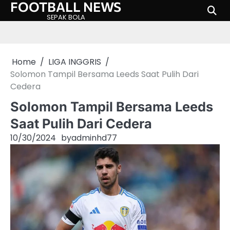
FOOTBALL NEWS
Skip
to
SEPAK BOLA
content
Home
LIGA INGGRIS
Solomon Tampil Bersama Leeds Saat Pulih Dari
Cedera
Solomon Tampil Bersama Leeds
Saat Pulih Dari Cedera
10/30/2024
by
adminhd77