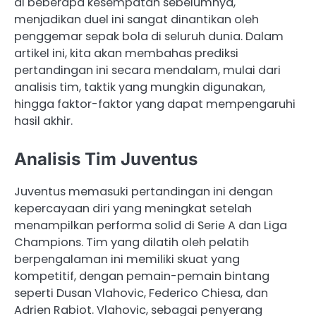
di beberapa kesempatan sebelumnya,
menjadikan duel ini sangat dinantikan oleh
penggemar sepak bola di seluruh dunia. Dalam
artikel ini, kita akan membahas prediksi
pertandingan ini secara mendalam, mulai dari
analisis tim, taktik yang mungkin digunakan,
hingga faktor-faktor yang dapat mempengaruhi
hasil akhir.
Analisis Tim Juventus
Juventus memasuki pertandingan ini dengan
kepercayaan diri yang meningkat setelah
menampilkan performa solid di Serie A dan Liga
Champions. Tim yang dilatih oleh pelatih
berpengalaman ini memiliki skuat yang
kompetitif, dengan pemain-pemain bintang
seperti Dusan Vlahovic, Federico Chiesa, dan
Adrien Rabiot. Vlahovic, sebagai penyerang