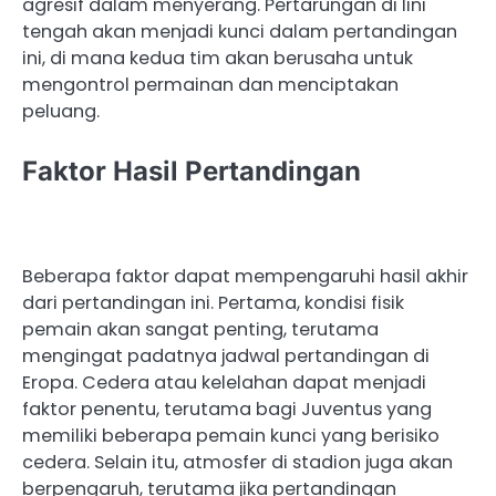
agresif dalam menyerang. Pertarungan di lini
tengah akan menjadi kunci dalam pertandingan
ini, di mana kedua tim akan berusaha untuk
mengontrol permainan dan menciptakan
peluang.
Faktor Hasil Pertandingan
Beberapa faktor dapat mempengaruhi hasil akhir
dari pertandingan ini. Pertama, kondisi fisik
pemain akan sangat penting, terutama
mengingat padatnya jadwal pertandingan di
Eropa. Cedera atau kelelahan dapat menjadi
faktor penentu, terutama bagi Juventus yang
memiliki beberapa pemain kunci yang berisiko
cedera. Selain itu, atmosfer di stadion juga akan
berpengaruh, terutama jika pertandingan