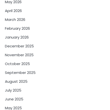
May 2026
April 2026
March 2026
February 2026
January 2026
December 2025
November 2025
October 2025
September 2025
August 2025
July 2025
June 2025
May 2025