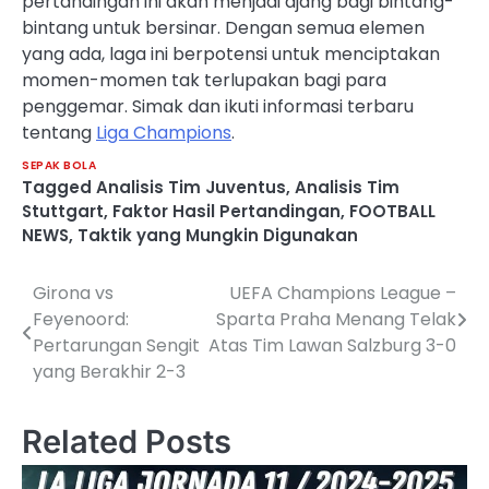
pertandingan ini akan menjadi ajang bagi bintang-
bintang untuk bersinar. Dengan semua elemen
yang ada, laga ini berpotensi untuk menciptakan
momen-momen tak terlupakan bagi para
penggemar. Simak dan ikuti informasi terbaru
tentang
Liga Champions
.
SEPAK BOLA
Tagged
Analisis Tim Juventus
,
Analisis Tim
Stuttgart
,
Faktor Hasil Pertandingan
,
FOOTBALL
NEWS
,
Taktik yang Mungkin Digunakan
Girona vs
UEFA Champions League –
Post
Feyenoord:
Sparta Praha Menang Telak
navigation
Pertarungan Sengit
Atas Tim Lawan Salzburg 3-0
yang Berakhir 2-3
Related Posts