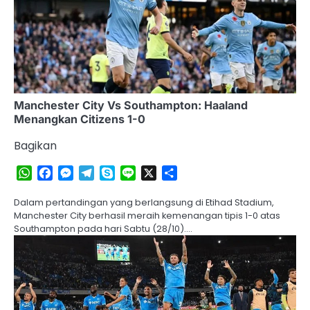
Manchester City Vs Southampton: Haaland
Menangkan Citizens 1-0
Bagikan
WhatsApp
Facebook
Messenger
Telegram
Skype
Line
X
Share
Dalam pertandingan yang berlangsung di Etihad Stadium,
Manchester City berhasil meraih kemenangan tipis 1-0 atas
Southampton pada hari Sabtu (28/10).…