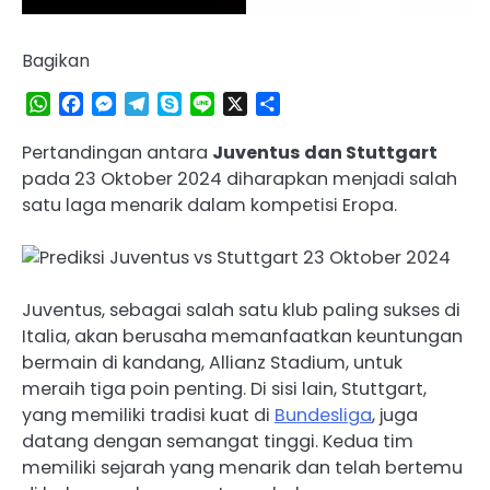
Bagikan
WhatsApp
Facebook
Messenger
Telegram
Skype
Line
X
Share
Pertandingan antara
Juventus dan Stuttgart
pada 23 Oktober 2024 diharapkan menjadi salah
satu laga menarik dalam kompetisi Eropa.
Juventus, sebagai salah satu klub paling sukses di
Italia, akan berusaha memanfaatkan keuntungan
bermain di kandang, Allianz Stadium, untuk
meraih tiga poin penting. Di sisi lain, Stuttgart,
yang memiliki tradisi kuat di
Bundesliga
, juga
datang dengan semangat tinggi. Kedua tim
memiliki sejarah yang menarik dan telah bertemu