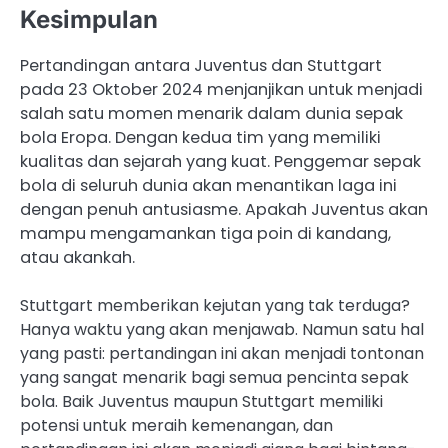
Kesimpulan
Pertandingan antara Juventus dan Stuttgart
pada 23 Oktober 2024 menjanjikan untuk menjadi
salah satu momen menarik dalam dunia sepak
bola Eropa. Dengan kedua tim yang memiliki
kualitas dan sejarah yang kuat. Penggemar sepak
bola di seluruh dunia akan menantikan laga ini
dengan penuh antusiasme. Apakah Juventus akan
mampu mengamankan tiga poin di kandang,
atau akankah.
Stuttgart memberikan kejutan yang tak terduga?
Hanya waktu yang akan menjawab. Namun satu hal
yang pasti: pertandingan ini akan menjadi tontonan
yang sangat menarik bagi semua pencinta sepak
bola. Baik Juventus maupun Stuttgart memiliki
potensi untuk meraih kemenangan, dan