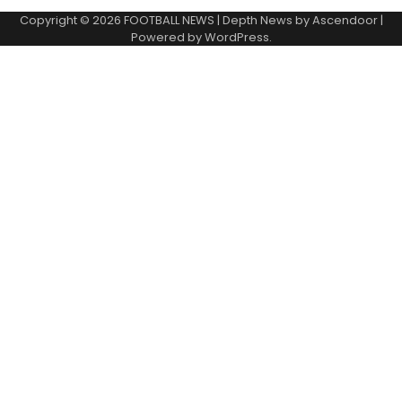
Copyright © 2026
FOOTBALL NEWS
| Depth News by
Ascendoor
|
Powered by
WordPress
.