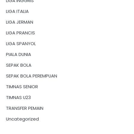
LIGA INGGRIS
LIGA ITALIA
LIGA JERMAN
LIGA PRANCIS
LIGA SPANYOL
PIALA DUNIA
SEPAK BOLA
SEPAK BOLA PEREMPUAN
TIMNAS SENIOR
TIMNAS U23
TRANSFER PEMAIN
Uncategorized