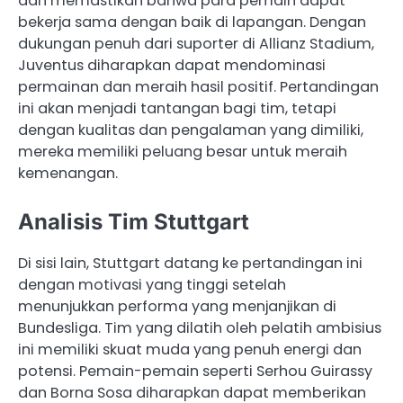
dan memastikan bahwa para pemain dapat
bekerja sama dengan baik di lapangan. Dengan
dukungan penuh dari suporter di Allianz Stadium,
Juventus diharapkan dapat mendominasi
permainan dan meraih hasil positif. Pertandingan
ini akan menjadi tantangan bagi tim, tetapi
dengan kualitas dan pengalaman yang dimiliki,
mereka memiliki peluang besar untuk meraih
kemenangan.
Analisis Tim Stuttgart
Di sisi lain, Stuttgart datang ke pertandingan ini
dengan motivasi yang tinggi setelah
menunjukkan performa yang menjanjikan di
Bundesliga. Tim yang dilatih oleh pelatih ambisius
ini memiliki skuat muda yang penuh energi dan
potensi. Pemain-pemain seperti Serhou Guirassy
dan Borna Sosa diharapkan dapat memberikan