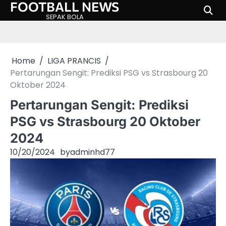
FOOTBALL NEWS
Skip
to
SEPAK BOLA
content
Home
LIGA PRANCIS
Pertarungan Sengit: Prediksi PSG vs Strasbourg 20
Oktober 2024
Pertarungan Sengit: Prediksi
PSG vs Strasbourg 20 Oktober
2024
10/20/2024
by
adminhd77