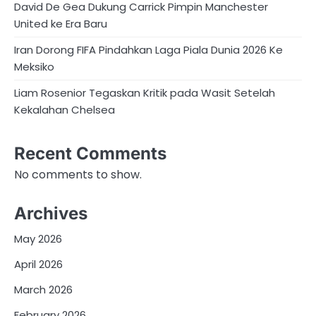
David De Gea Dukung Carrick Pimpin Manchester
United ke Era Baru
Iran Dorong FIFA Pindahkan Laga Piala Dunia 2026 Ke
Meksiko
Liam Rosenior Tegaskan Kritik pada Wasit Setelah
Kekalahan Chelsea
Recent Comments
No comments to show.
Archives
May 2026
April 2026
March 2026
February 2026