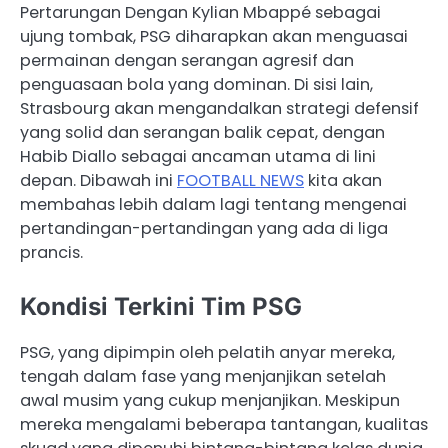
Pertarungan Dengan Kylian Mbappé sebagai
ujung tombak, PSG diharapkan akan menguasai
permainan dengan serangan agresif dan
penguasaan bola yang dominan. Di sisi lain,
Strasbourg akan mengandalkan strategi defensif
yang solid dan serangan balik cepat, dengan
Habib Diallo sebagai ancaman utama di lini
depan. Dibawah ini
FOOTBALL NEWS
kita akan
membahas lebih dalam lagi tentang mengenai
pertandingan-pertandingan yang ada di liga
prancis.
Kondisi Terkini Tim PSG
PSG, yang dipimpin oleh pelatih anyar mereka,
tengah dalam fase yang menjanjikan setelah
awal musim yang cukup menjanjikan. Meskipun
mereka mengalami beberapa tantangan, kualitas