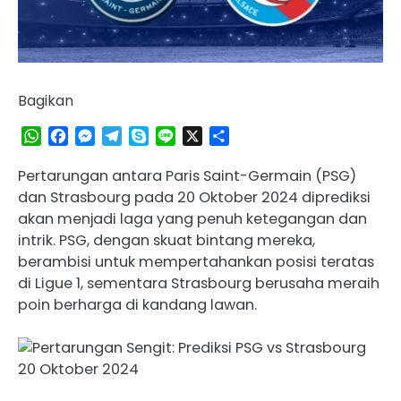
Bagikan
WhatsApp
Facebook
Messenger
Telegram
Skype
Line
X
Share
Pertarungan antara Paris Saint-Germain (PSG)
dan Strasbourg pada 20 Oktober 2024 diprediksi
akan menjadi laga yang penuh ketegangan dan
intrik. PSG, dengan skuat bintang mereka,
berambisi untuk mempertahankan posisi teratas
di Ligue 1, sementara Strasbourg berusaha meraih
poin berharga di kandang lawan.