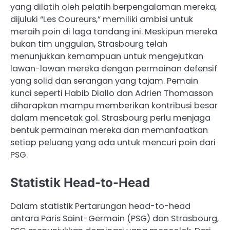
yang dilatih oleh pelatih berpengalaman mereka,
dijuluki “Les Coureurs,” memiliki ambisi untuk
meraih poin di laga tandang ini. Meskipun mereka
bukan tim unggulan, Strasbourg telah
menunjukkan kemampuan untuk mengejutkan
lawan-lawan mereka dengan permainan defensif
yang solid dan serangan yang tajam. Pemain
kunci seperti Habib Diallo dan Adrien Thomasson
diharapkan mampu memberikan kontribusi besar
dalam mencetak gol. Strasbourg perlu menjaga
bentuk permainan mereka dan memanfaatkan
setiap peluang yang ada untuk mencuri poin dari
PSG.
Statistik Head-to-Head
Dalam statistik Pertarungan head-to-head
antara Paris Saint-Germain (PSG) dan Strasbourg,