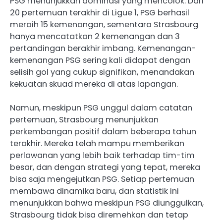
PSG menunjukkan dominasi yang mencolok. Dari
20 pertemuan terakhir di Ligue 1, PSG berhasil
meraih 15 kemenangan, sementara Strasbourg
hanya mencatatkan 2 kemenangan dan 3
pertandingan berakhir imbang. Kemenangan-
kemenangan PSG sering kali didapat dengan
selisih gol yang cukup signifikan, menandakan
kekuatan skuad mereka di atas lapangan.
Namun, meskipun PSG unggul dalam catatan
pertemuan, Strasbourg menunjukkan
perkembangan positif dalam beberapa tahun
terakhir. Mereka telah mampu memberikan
perlawanan yang lebih baik terhadap tim-tim
besar, dan dengan strategi yang tepat, mereka
bisa saja mengejutkan PSG. Setiap pertemuan
membawa dinamika baru, dan statistik ini
menunjukkan bahwa meskipun PSG diunggulkan,
Strasbourg tidak bisa diremehkan dan tetap