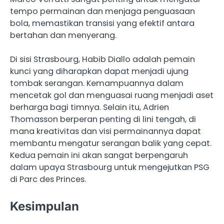
tempo permainan dan menjaga penguasaan
bola, memastikan transisi yang efektif antara
bertahan dan menyerang.
Di sisi Strasbourg, Habib Diallo adalah pemain
kunci yang diharapkan dapat menjadi ujung
tombak serangan. Kemampuannya dalam
mencetak gol dan menguasai ruang menjadi aset
berharga bagi timnya. Selain itu, Adrien
Thomasson berperan penting di lini tengah, di
mana kreativitas dan visi permainannya dapat
membantu mengatur serangan balik yang cepat.
Kedua pemain ini akan sangat berpengaruh
dalam upaya Strasbourg untuk mengejutkan PSG
di Parc des Princes.
Kesimpulan