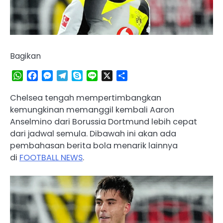
Bagikan
WhatsApp
Facebook
Messenger
Telegram
Skype
Line
X
Share
Chelsea tengah mempertimbangkan
kemungkinan memanggil kembali Aaron
Anselmino dari Borussia Dortmund lebih cepat
dari jadwal semula. Dibawah ini akan ada
pembahasan berita bola menarik lainnya
di
FOOTBALL NEWS
.