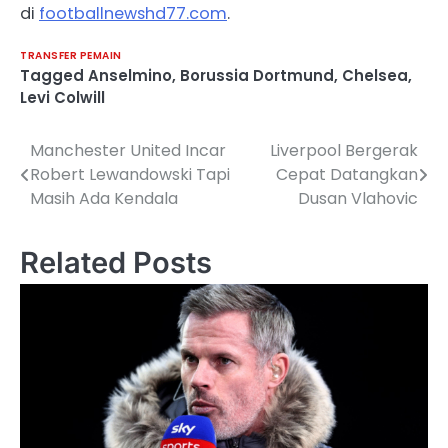
di
footballnewshd77.com
.
TRANSFER PEMAIN
Tagged
Anselmino
,
Borussia Dortmund
,
Chelsea
,
Levi Colwill
Manchester United Incar
Liverpool Bergerak
Post
Robert Lewandowski Tapi
Cepat Datangkan
navigation
Masih Ada Kendala
Dusan Vlahovic
Related Posts