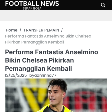
FOOTBALL NEWS
Skip
to
SEPAK BOLA
content
Home
TRANSFER PEMAIN
Performa Fantastis Anselmino Bikin Chelsea
Pikirkan Pemanggilan Kembali
Performa Fantastis Anselmino
Bikin Chelsea Pikirkan
Pemanggilan Kembali
12/25/2025
by
adminhd77