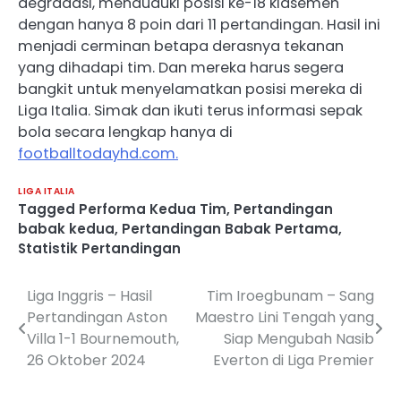
degradasi, menduduki posisi ke-18 klasemen
dengan hanya 8 poin dari 11 pertandingan.​ Hasil ini
menjadi cerminan betapa derasnya tekanan
yang dihadapi tim. Dan mereka harus segera
bangkit untuk menyelamatkan posisi mereka di
Liga Italia. Simak dan ikuti terus informasi sepak
bola secara lengkap hanya di
footballtodayhd.com.
LIGA ITALIA
Tagged
Performa Kedua Tim
,
Pertandingan
babak kedua
,
Pertandingan Babak Pertama
,
Statistik Pertandingan
Liga Inggris – Hasil
Tim Iroegbunam – Sang
Post
Pertandingan Aston
Maestro Lini Tengah yang
navigation
Villa 1-1 Bournemouth,
Siap Mengubah Nasib
26 Oktober 2024
Everton di Liga Premier