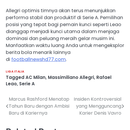
Allegri optimis timnya akan terus menunjukkan
performa stabil dan produktif di Serie A. Pemilihan
posisi yang tepat bagi pemain kunci seperti Leao
dianggap menjadi kunci utama dalam menjaga
dominasi dan peluang meraih gelar musim ini.
Manfaatkan waktu luang Anda untuk mengeksplor
berita bola menarik lainnya
di
footballnewshd77.com
.
LIGA ITALIA
Tagged
AC Milan
,
Massimiliano Allegri
,
Rafael
Leao
,
Serie A
Marcus Rashford Menatap
Insiden Kontroversial
Post
Tahun Baru dengan Ambisi
yang Mengguncang
navigation
Baru di Kariernya
Karier Denis Vavro