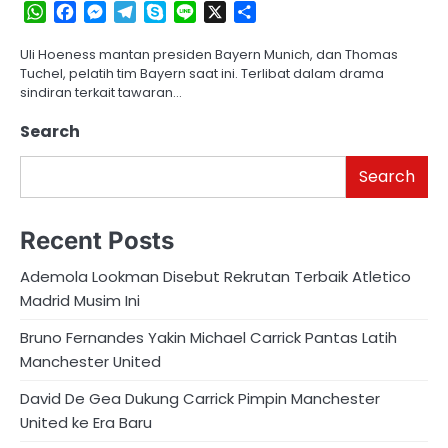
WhatsApp
Facebook
Messenger
Telegram
Skype
Line
X
Share
Uli Hoeness mantan presiden Bayern Munich, dan Thomas
Tuchel, pelatih tim Bayern saat ini. Terlibat dalam drama
sindiran terkait tawaran…
Search
Search
Recent Posts
Ademola Lookman Disebut Rekrutan Terbaik Atletico
Madrid Musim Ini
Bruno Fernandes Yakin Michael Carrick Pantas Latih
Manchester United
David De Gea Dukung Carrick Pimpin Manchester
United ke Era Baru