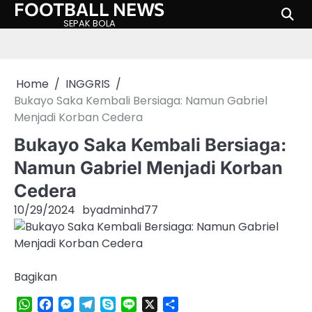
FOOTBALL NEWS
Skip
to
SEPAK BOLA
content
Home
INGGRIS
Bukayo Saka Kembali Bersiaga: Namun Gabriel
Menjadi Korban Cedera
Bukayo Saka Kembali Bersiaga:
Namun Gabriel Menjadi Korban
Cedera
10/29/2024
by
adminhd77
Bagikan
WhatsApp
Facebook
Messenger
Telegram
Skype
Line
X
Share