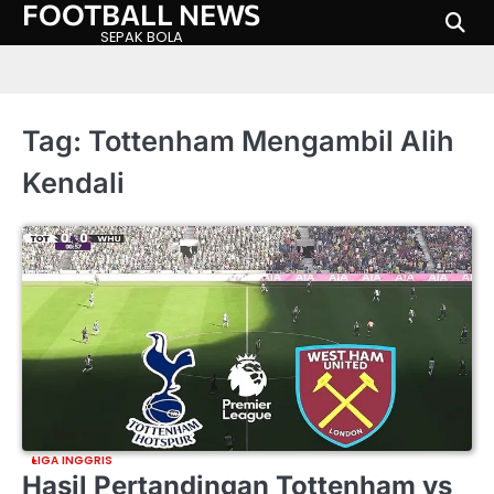
FOOTBALL NEWS
Skip
to
SEPAK BOLA
content
Tag:
Tottenham Mengambil Alih
Kendali
LIGA INGGRIS
Hasil Pertandingan Tottenham vs