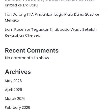
United ke Era Baru
Iran Dorong FIFA Pindahkan Laga Piala Dunia 2026 Ke
Meksiko
Liam Rosenior Tegaskan Kritik pada Wasit Setelah
Kekalahan Chelsea
Recent Comments
No comments to show.
Archives
May 2026
April 2026
March 2026
February 2026