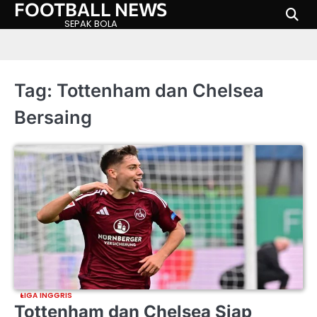
FOOTBALL NEWS
Skip
to
SEPAK BOLA
content
Tag:
Tottenham dan Chelsea
Bersaing
LIGA INGGRIS
Tottenham dan Chelsea Siap