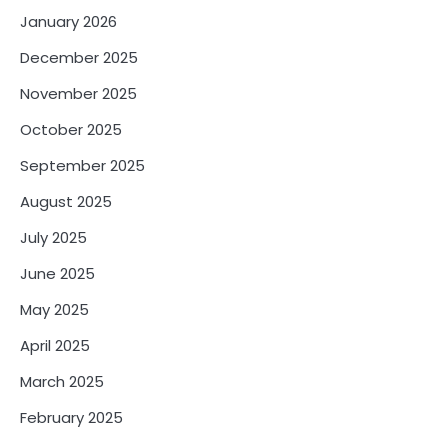
January 2026
December 2025
November 2025
October 2025
September 2025
August 2025
July 2025
June 2025
May 2025
April 2025
March 2025
February 2025