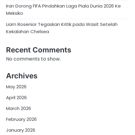
Iran Dorong FIFA Pindahkan Laga Piala Dunia 2026 Ke
Meksiko
Liam Rosenior Tegaskan Kritik pada Wasit Setelah
Kekalahan Chelsea
Recent Comments
No comments to show.
Archives
May 2026
April 2026
March 2026
February 2026
January 2026