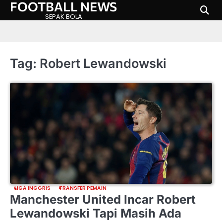
FOOTBALL NEWS
Skip
to
SEPAK BOLA
content
Tag:
Robert Lewandowski
LIGA INGGRIS
TRANSFER PEMAIN
Manchester United Incar Robert
Lewandowski Tapi Masih Ada