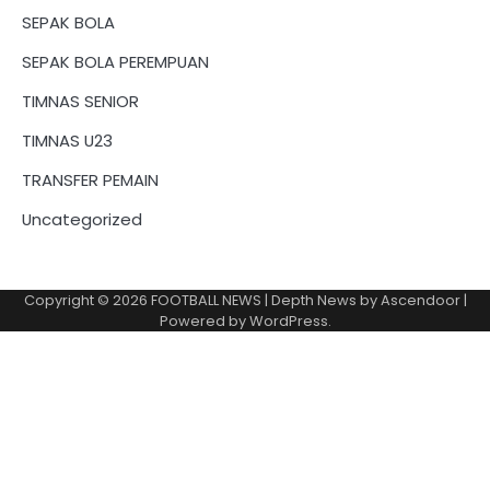
SEPAK BOLA
SEPAK BOLA PEREMPUAN
TIMNAS SENIOR
TIMNAS U23
TRANSFER PEMAIN
Uncategorized
Copyright © 2026
FOOTBALL NEWS
| Depth News by
Ascendoor
|
Powered by
WordPress
.