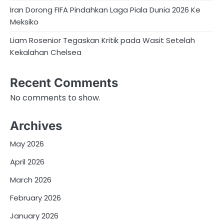
Iran Dorong FIFA Pindahkan Laga Piala Dunia 2026 Ke
Meksiko
Liam Rosenior Tegaskan Kritik pada Wasit Setelah
Kekalahan Chelsea
Recent Comments
No comments to show.
Archives
May 2026
April 2026
March 2026
February 2026
January 2026