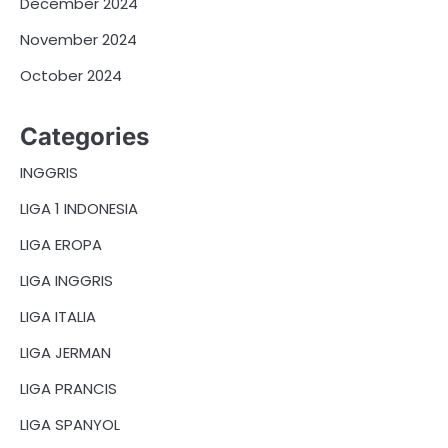
December 2024
November 2024
October 2024
Categories
INGGRIS
LIGA 1 INDONESIA
LIGA EROPA
LIGA INGGRIS
LIGA ITALIA
LIGA JERMAN
LIGA PRANCIS
LIGA SPANYOL