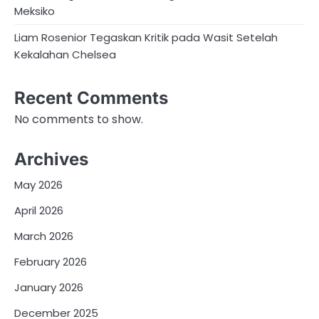
Meksiko
Liam Rosenior Tegaskan Kritik pada Wasit Setelah
Kekalahan Chelsea
Recent Comments
No comments to show.
Archives
May 2026
April 2026
March 2026
February 2026
January 2026
December 2025