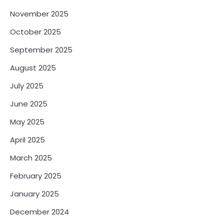
November 2025
October 2025
September 2025
August 2025
July 2025
June 2025
May 2025
April 2025
March 2025
February 2025
January 2025
December 2024