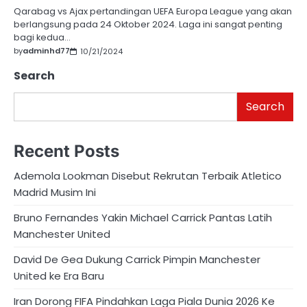
Qarabag vs Ajax pertandingan UEFA Europa League yang akan
berlangsung pada 24 Oktober 2024. Laga ini sangat penting
bagi kedua…
by
adminhd77
10/21/2024
Search
Search
Recent Posts
Ademola Lookman Disebut Rekrutan Terbaik Atletico
Madrid Musim Ini
Bruno Fernandes Yakin Michael Carrick Pantas Latih
Manchester United
David De Gea Dukung Carrick Pimpin Manchester
United ke Era Baru
Iran Dorong FIFA Pindahkan Laga Piala Dunia 2026 Ke