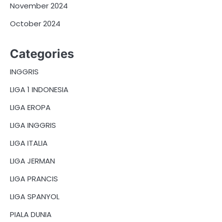
November 2024
October 2024
Categories
INGGRIS
LIGA 1 INDONESIA
LIGA EROPA
LIGA INGGRIS
LIGA ITALIA
LIGA JERMAN
LIGA PRANCIS
LIGA SPANYOL
PIALA DUNIA