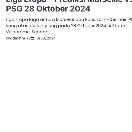
PSG 28 Oktober 2024
Liga Eropa laga antara Marseille dan Paris Saint-Germain 
yang akan berlangsung pada 28 Oktober 2024 di Stade
Vélodrome. Sebagai…
by
adminhd77
10/28/2024