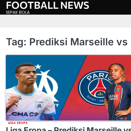
FOOTBALL NEWS
Skip
to
SEPAK BOLA
content
Tag:
Prediksi Marseille v
LIGA EROPA
Liga Eropa – Prediksi Marseille v