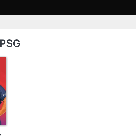
s PSG
s