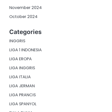
November 2024
October 2024
Categories
INGGRIS
LIGA 1 INDONESIA
LIGA EROPA
LIGA INGGRIS
LIGA ITALIA
LIGA JERMAN
LIGA PRANCIS
LIGA SPANYOL