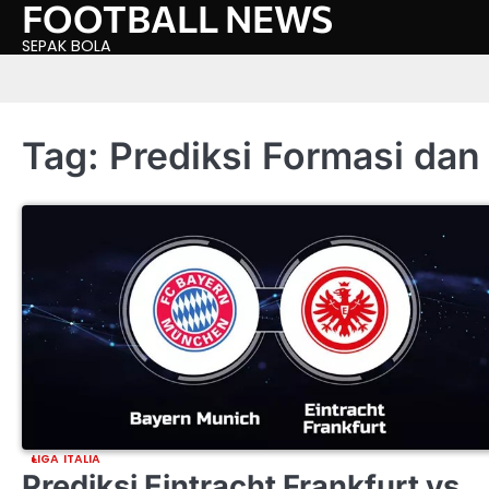
FOOTBALL NEWS
Skip
to
SEPAK BOLA
content
Tag:
Prediksi Formasi dan 
LIGA ITALIA
Prediksi Eintracht Frankfurt vs