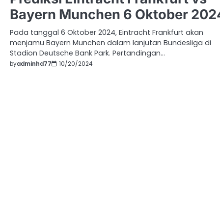
Bayern Munchen 6 Oktober 202
Pada tanggal 6 Oktober 2024, Eintracht Frankfurt akan
menjamu Bayern Munchen dalam lanjutan Bundesliga di
Stadion Deutsche Bank Park. Pertandingan…
by
adminhd77
10/20/2024