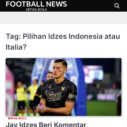
FOOTBALL NEWS
Skip
to
SEPAK BOLA
content
Tag:
Pilihan Idzes Indonesia atau
Italia?
SEPAK BOLA
Jay Idzes Beri Komentar,