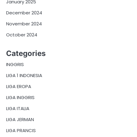
January 2025
December 2024
November 2024
October 2024
Categories
INGGRIS
LIGA 1 INDONESIA
LIGA EROPA
LIGA INGGRIS
LIGA ITALIA
LIGA JERMAN
LIGA PRANCIS