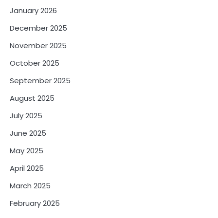
January 2026
December 2025
November 2025
October 2025
September 2025
August 2025
July 2025
June 2025
May 2025
April 2025
March 2025
February 2025