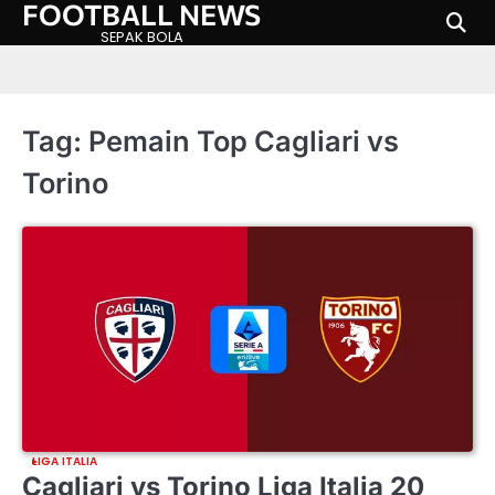
FOOTBALL NEWS
Skip
to
SEPAK BOLA
content
Tag:
Pemain Top Cagliari vs
Torino
LIGA ITALIA
Cagliari vs Torino Liga Italia 20