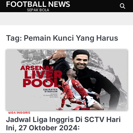
FOOTBALL NEWS
Skip
to
SEPAK BOLA
content
Tag:
Pemain Kunci Yang Harus
LIGA INGGRIS
Jadwal Liga Inggris Di SCTV Hari
Ini, 27 Oktober 2024: