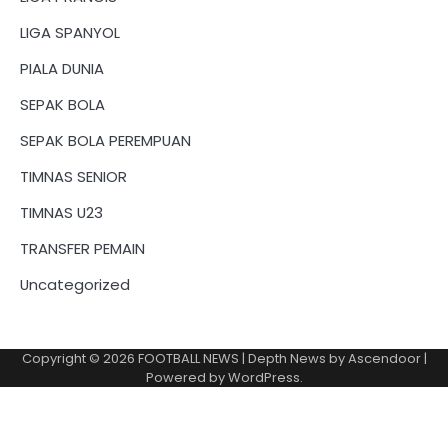
LIGA SPANYOL
PIALA DUNIA
SEPAK BOLA
SEPAK BOLA PEREMPUAN
TIMNAS SENIOR
TIMNAS U23
TRANSFER PEMAIN
Uncategorized
Copyright © 2026
FOOTBALL NEWS
| Depth News by
Ascendoor
|
Powered by
WordPress
.