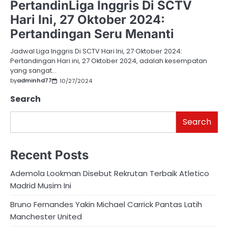
PertandinLiga Inggris Di SCTV
Hari Ini, 27 Oktober 2024:
Pertandingan Seru Menanti
Jadwal Liga Inggris Di SCTV Hari Ini, 27 Oktober 2024:
Pertandingan Hari ini, 27 Oktober 2024, adalah kesempatan
yang sangat…
by
adminhd77
10/27/2024
Search
Search
Recent Posts
Ademola Lookman Disebut Rekrutan Terbaik Atletico
Madrid Musim Ini
Bruno Fernandes Yakin Michael Carrick Pantas Latih
Manchester United