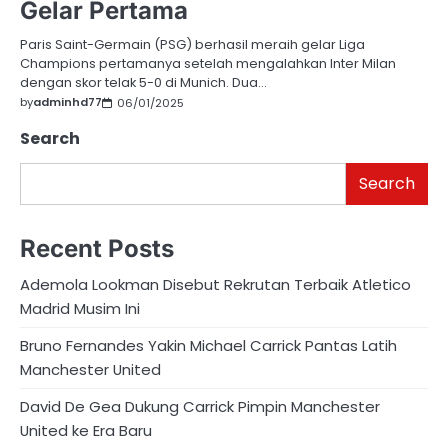
Gelar Pertama
Paris Saint-Germain (PSG) berhasil meraih gelar Liga
Champions pertamanya setelah mengalahkan Inter Milan
dengan skor telak 5-0 di Munich. Dua…
by
adminhd77
06/01/2025
Search
Search
Recent Posts
Ademola Lookman Disebut Rekrutan Terbaik Atletico
Madrid Musim Ini
Bruno Fernandes Yakin Michael Carrick Pantas Latih
Manchester United
David De Gea Dukung Carrick Pimpin Manchester
United ke Era Baru