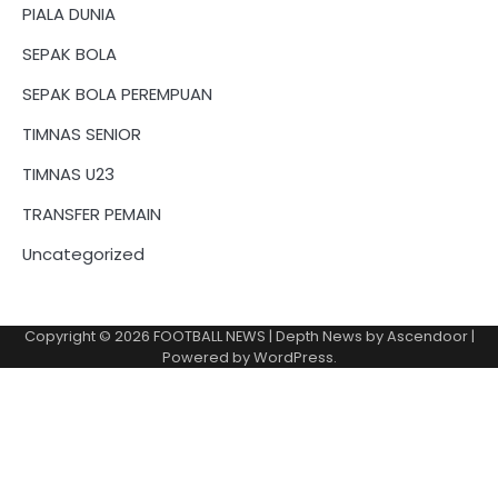
PIALA DUNIA
SEPAK BOLA
SEPAK BOLA PEREMPUAN
TIMNAS SENIOR
TIMNAS U23
TRANSFER PEMAIN
Uncategorized
Copyright © 2026
FOOTBALL NEWS
| Depth News by
Ascendoor
|
Powered by
WordPress
.