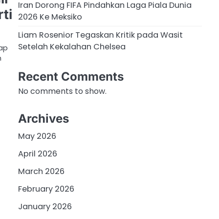
Iran Dorong FIFA Pindahkan Laga Piala Dunia
ti
2026 Ke Meksiko
Liam Rosenior Tegaskan Kritik pada Wasit
Setelah Kekalahan Chelsea
kap
m
Recent Comments
No comments to show.
Archives
May 2026
April 2026
March 2026
February 2026
January 2026