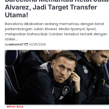
Alvarez, Jadi Target Transfer
Utama!
Barcelona dikabarkan sedang memantau dengan ketat
perkembangan Julian Alvarez. Media Spanyol, Sport,
melaporkan bahwa klub Catalan tersebut tertarik dengan
striker…
by
adminhd77
10/25/2025
SEPAK BOLA