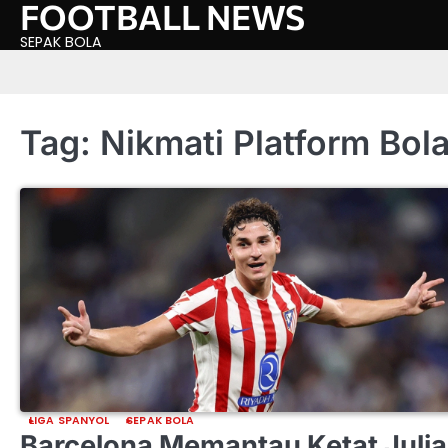
FOOTBALL NEWS
Skip
to
SEPAK BOLA
content
Tag:
Nikmati Platform Bol
LIGA SPANYOL
SEPAK BOLA
Barcelona Memantau Ketat Juli