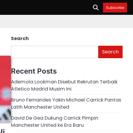
Subscribe
Search
Search
Recent Posts
Ademola Lookman Disebut Rekrutan Terbaik
Atletico Madrid Musim Ini
Bruno Fernandes Yakin Michael Carrick Pantas
Latih Manchester United
David De Gea Dukung Carrick Pimpin
Manchester United ke Era Baru
li