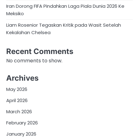
Iran Dorong FIFA Pindahkan Laga Piala Dunia 2026 Ke
Meksiko
Liam Rosenior Tegaskan Kritik pada Wasit Setelah
Kekalahan Chelsea
Recent Comments
No comments to show.
Archives
May 2026
April 2026
March 2026
February 2026
January 2026