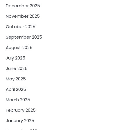
December 2025
November 2025
October 2025
September 2025
August 2025
July 2025
June 2025
May 2025
April 2025
March 2025
February 2025
January 2025