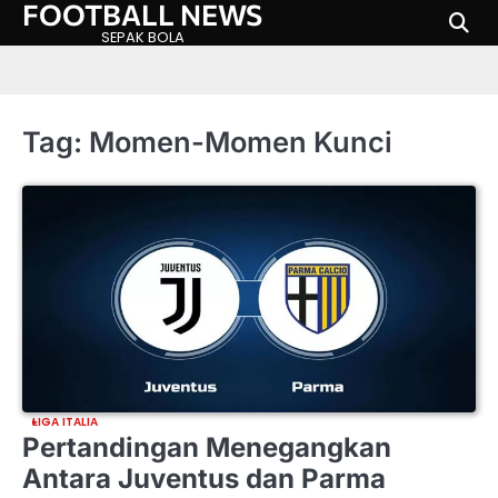
FOOTBALL NEWS
Skip
to
SEPAK BOLA
content
Tag:
Momen-Momen Kunci
LIGA ITALIA
Pertandingan Menegangkan
Antara Juventus dan Parma