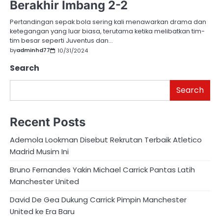
Berakhir Imbang 2-2
Pertandingan sepak bola sering kali menawarkan drama dan
ketegangan yang luar biasa, terutama ketika melibatkan tim-
tim besar seperti Juventus dan…
by
adminhd77
10/31/2024
Search
Search
Recent Posts
Ademola Lookman Disebut Rekrutan Terbaik Atletico
Madrid Musim Ini
Bruno Fernandes Yakin Michael Carrick Pantas Latih
Manchester United
David De Gea Dukung Carrick Pimpin Manchester
United ke Era Baru