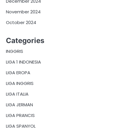
December 2024
November 2024
October 2024
Categories
INGGRIS
LIGA 1 INDONESIA
LIGA EROPA
LIGA INGGRIS
LIGA ITALIA
LIGA JERMAN
LIGA PRANCIS
LIGA SPANYOL