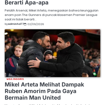
Berarti Apa-apa
Pelatih Arsenal, Mikel Arteta, menegaskan bahwa keunggulan
enam poin The Gunners di puncak klasemen Premier League
saat ini tidak berarti…
by
adminhd77
02/09/2026
LIGA INGGRIS
Mikel Arteta Melihat Dampak
Ruben Amorim Pada Gaya
Bermain Man United