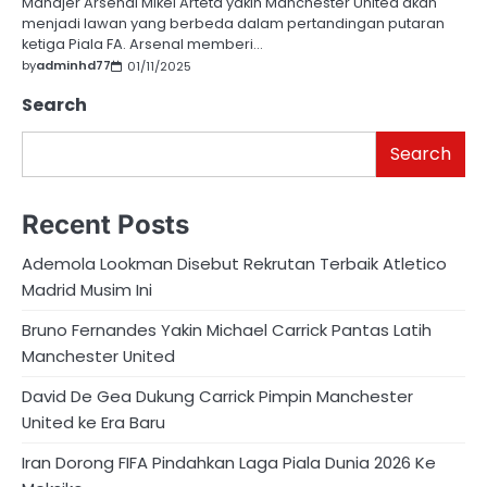
Manajer Arsenal Mikel Arteta yakin Manchester United akan
menjadi lawan yang berbeda dalam pertandingan putaran
ketiga Piala FA. Arsenal memberi…
by
adminhd77
01/11/2025
Search
Search
Recent Posts
Ademola Lookman Disebut Rekrutan Terbaik Atletico
Madrid Musim Ini
Bruno Fernandes Yakin Michael Carrick Pantas Latih
Manchester United
David De Gea Dukung Carrick Pimpin Manchester
United ke Era Baru
Iran Dorong FIFA Pindahkan Laga Piala Dunia 2026 Ke