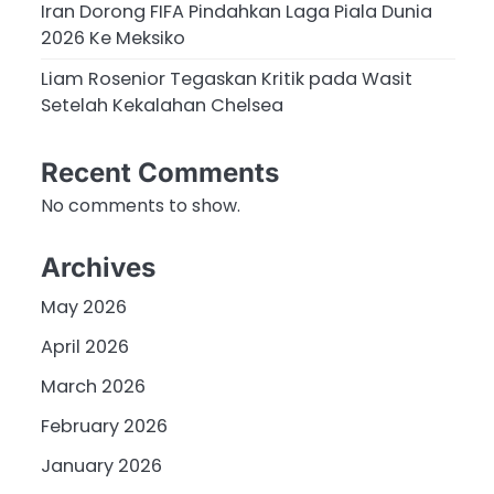
Iran Dorong FIFA Pindahkan Laga Piala Dunia
2026 Ke Meksiko
Liam Rosenior Tegaskan Kritik pada Wasit
Setelah Kekalahan Chelsea
Recent Comments
No comments to show.
Archives
May 2026
April 2026
March 2026
February 2026
January 2026