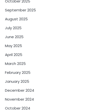
October 2025
September 2025
August 2025
July 2025
June 2025
May 2025
April 2025
March 2025
February 2025
January 2025
December 2024
November 2024
October 2024