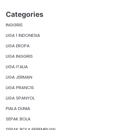
Categories
INGGRIS
LIGA 1 INDONESIA
LIGA EROPA
LIGA INGGRIS
LIGA ITALIA
LIGA JERMAN
LIGA PRANCIS
LIGA SPANYOL
PIALA DUNIA
SEPAK BOLA
SEPAK BOLA PEREMPUAN