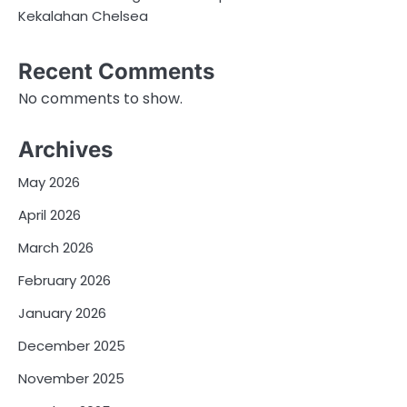
Kekalahan Chelsea
Recent Comments
No comments to show.
Archives
May 2026
April 2026
March 2026
February 2026
January 2026
December 2025
November 2025