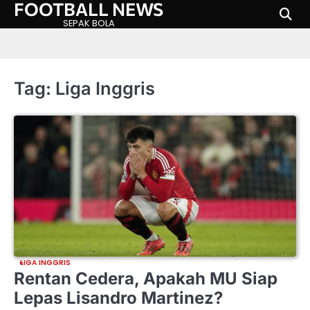
FOOTBALL NEWS
Skip
to
SEPAK BOLA
content
Tag:
Liga Inggris
LIGA INGGRIS
Rentan Cedera, Apakah MU Siap
Lepas Lisandro Martinez?