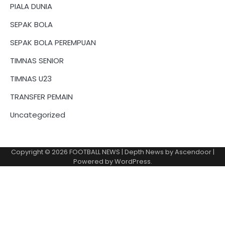
PIALA DUNIA
SEPAK BOLA
SEPAK BOLA PEREMPUAN
TIMNAS SENIOR
TIMNAS U23
TRANSFER PEMAIN
Uncategorized
Copyright © 2026
FOOTBALL NEWS
| Depth News by
Ascendoor
|
Powered by
WordPress
.