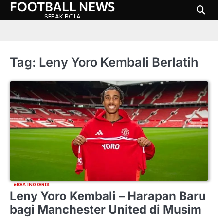
FOOTBALL NEWS
Skip
to
SEPAK BOLA
content
Tag:
Leny Yoro Kembali Berlatih
LIGA INGGRIS
Leny Yoro Kembali – Harapan Baru
bagi Manchester United di Musim