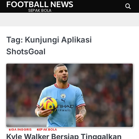
FOOTBALL NEWS
Skip
to
SEPAK BOLA
content
Tag:
Kunjungi Aplikasi
ShotsGoal
LIGA INGGRIS
SEPAK BOLA
Kyle Walker Bersiap Tinggalkan