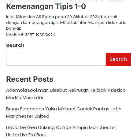
Kemenangan Tipis 1-0
Inter Milan dan AS Roma pada 20 Oktober 2024 berakhir
dengan kemenangan tipis 1-0 untuk Inter. Meskipun tidak ada
banyak…
by
adminhd77
10/21/2024
Search
Search
Recent Posts
Ademola Lookman Disebut Rekrutan Terbaik Atletico
Madrid Musim Ini
Bruno Fernandes Yakin Michael Carrick Pantas Latih
Manchester United
David De Gea Dukung Carrick Pimpin Manchester
United ke Era Baru