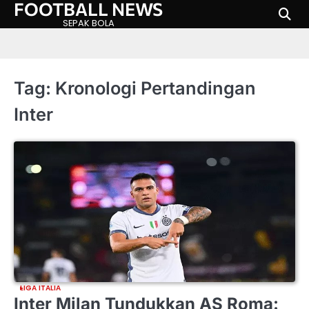
FOOTBALL NEWS
Skip
to
SEPAK BOLA
content
Tag:
Kronologi Pertandingan
Inter
LIGA ITALIA
Inter Milan Tundukkan AS Roma: