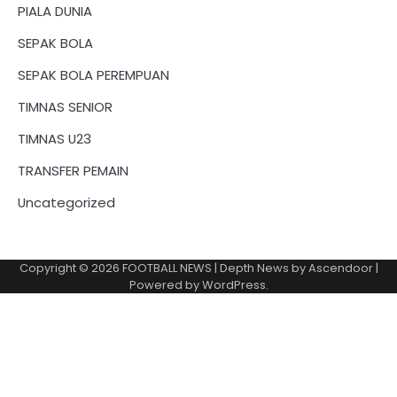
PIALA DUNIA
SEPAK BOLA
SEPAK BOLA PEREMPUAN
TIMNAS SENIOR
TIMNAS U23
TRANSFER PEMAIN
Uncategorized
Copyright © 2026
FOOTBALL NEWS
| Depth News by
Ascendoor
|
Powered by
WordPress
.